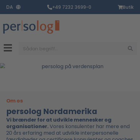
Gå
DA
+49 7232 3699-0
Butik
til
indholdet
Søg
Om os
persolog Nordamerika
Vi brænder for at udvikle mennesker og
organisationer.
Vores konsulenter har mere end
20 års erfaring med at udvikle interpersonelle
færdigheder og certificere konsulenter og coaches