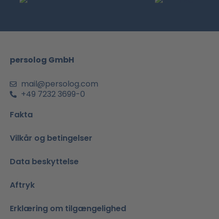
b
a
u
e
s
o
g
b
d
a
o
r
e
i
p
k
a
n
p
m
-
persolog GmbH
i
n
mail@persolog.com
+49 7232 3699-0
Fakta
Vilkår og betingelser
Data beskyttelse
Aftryk
Erklæring om tilgængelighed