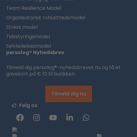
Team Resilience Model
Organisatorisk robusthedsmodel
Stress model
Tidsstyringsmodel
Selvledelsesmodel
persolog® Nyhedsbrev
Tilmeld dig persolog®-nyhedsbrevet nu og få et
gavekort på € 10 til butikken.
Tilmeld dig nu
Følg os
F
I
Y
L
W
a
n
o
i
h
c
s
u
n
a
e
t
t
k
t