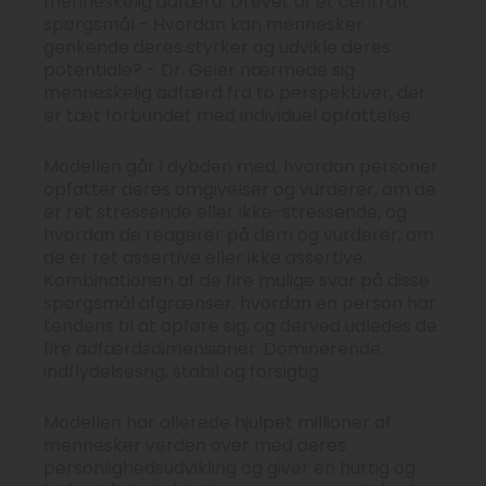
menneskelig adfærd. Drevet af et centralt
spørgsmål - Hvordan kan mennesker
genkende deres styrker og udvikle deres
potentiale? - Dr. Geier nærmede sig
menneskelig adfærd fra to perspektiver, der
er tæt forbundet med individuel opfattelse.
Modellen går i dybden med, hvordan personer
opfatter deres omgivelser og vurderer, om de
er ret stressende eller ikke-stressende, og
hvordan de reagerer på dem og vurderer, om
de er ret assertive eller ikke assertive.
Kombinationen af de fire mulige svar på disse
spørgsmål afgrænser, hvordan en person har
tendens til at opføre sig, og derved udledes de
fire adfærdsdimensioner: Dominerende,
indflydelsesrig, stabil og forsigtig.
Modellen har allerede hjulpet millioner af
mennesker verden over med deres
personlighedsudvikling og giver en hurtig og