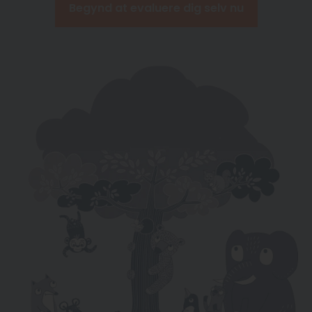
Begynd at evaluere dig selv nu