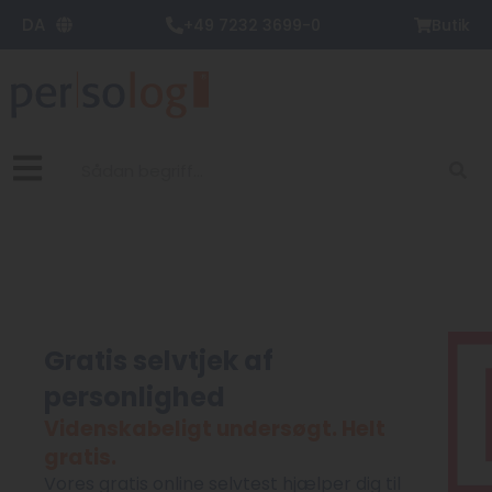
Gå
DA
+49 7232 3699-0
Butik
til
indholdet
Søg
Gratis selvtjek af
personlighed
Videnskabeligt undersøgt. Helt
gratis.
Vores gratis online selvtest hjælper dig til