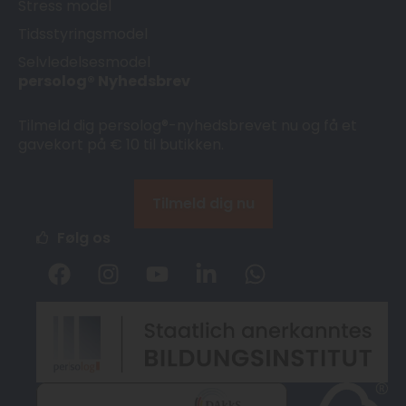
Stress model
Tidsstyringsmodel
Selvledelsesmodel
persolog® Nyhedsbrev
Tilmeld dig persolog®-nyhedsbrevet nu og få et
gavekort på € 10 til butikken.
Tilmeld dig nu
Følg os
F
I
Y
L
W
a
n
o
i
h
c
s
u
n
a
e
t
t
k
t
b
a
u
e
s
o
g
b
d
a
o
r
e
i
p