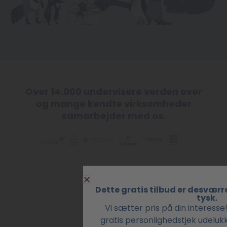
Over 14.000 undervisere verden over
og mange kendte virksomheder
samarbejder med os.
Dette gratis tilbud er desværr
tysk.
Vi sætter pris på din interesse!
gratis personlighedstjek udeluk