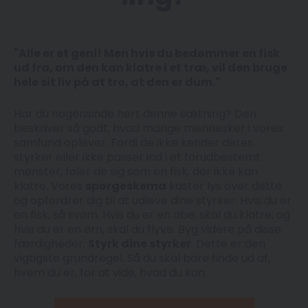
"Alle er et geni! Men hvis du bedømmer en fisk
ud fra, om den kan klatre i et træ, vil den bruge
hele sit liv på at tro, at den er dum."
Har du nogensinde hørt denne sætning? Den
beskriver så godt, hvad mange mennesker i vores
samfund oplever. Fordi de ikke kender deres
styrker eller ikke passer ind i et forudbestemt
mønster, føler de sig som en fisk, der ikke kan
klatre. Vores
spørgeskema
kaster lys over dette
og opfordrer dig til at udleve dine styrker: Hvis du er
en fisk, så svøm. Hvis du er en abe, skal du klatre, og
hvis du er en ørn, skal du flyve. Byg videre på disse
færdigheder.
Styrk dine styrker
. Dette er den
vigtigste grundregel. Så du skal bare finde ud af,
hvem du er, for at vide, hvad du kan.