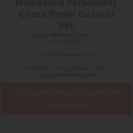
Med denne Personality
Check finder du ud af
det:
✓ Hvad din
adfærd
fortæller om din
personlighed.
✓ Hvilket
Styrker
du har.
✓ Hvordan du kan bruge denne viden til at
fremme
udvikle dig selv.
Lav et gratis selvtjek nu, og voks i din
personlighed