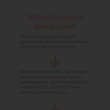
Sådan fungerer
selvtjekket:
Svar hurtigt og nemt på 10
spørgsmål, der giver information
om din foretrukne adfærd.
Resultatet fortæller dig, hvilken
adfærdsdimension der er din
dominerende: dominerende (D),
initiativrig (I), stabil (S) eller
samvittighedsfuld (C).