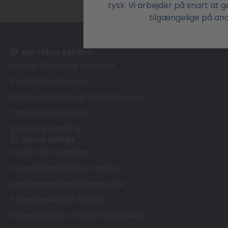
tysk. Vi arbejder på snart at 
tilgængelige på and
persolog verden
For certificerede trænere
Profiladministration
Online akademi og trænerlounge
Trænerfællesskab
persolog værktøj
Vores emner
CORE SIX-modellen
Personlighedsfaktor model
Modstandsdygtighedsmodel
Team Resilience Model
Organisatorisk robusthedsmodel