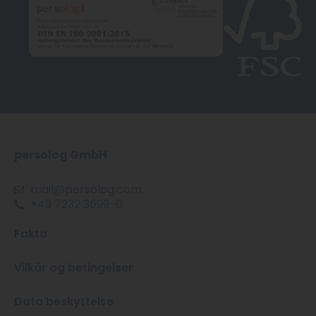
k
a
n
p
m
-
i
n
persolog GmbH
mail@persolog.com
+49 7232 3699-0
Fakta
Vilkår og betingelser
Data beskyttelse