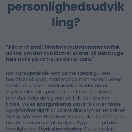
personlighedsudvik
ling?
"Alle er et geni! Men hvis du bedømmer en fisk
ud fra, om den kan klatre i et træ, vil den bruge
hele sit liv på at tro, at den er dum."
Har du nogensinde hørt denne sætning? Den
beskriver så godt, hvad mange mennesker i vores
samfund oplever. Fordi de ikke kender deres
styrker eller ikke passer ind i et forudbestemt
mønster, føler de sig som en fisk, der ikke kan
klatre. Vores
spørgeskema
kaster lys over dette
og opfordrer dig til at udleve dine styrker: Hvis du er
en fisk, så svøm. Hvis du er en abe, skal du klatre, og
hvis du er en ørn, skal du flyve. Byg videre på disse
færdigheder.
Styrk dine styrker
. Dette er den