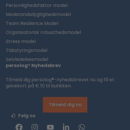
Personlighedsfaktor model
Modstandsdygtighedsmodel
Team Resilience Model
Organisatorisk robusthedsmodel
Stress model
Tidsstyringsmodel
Selvledelsesmodel
persolog® Nyhedsbrev
Tilmeld dig persolog®-nyhedsbrevet nu og få et
gavekort på € 10 til butikken.
Tilmeld dig nu
Følg os
F
I
Y
L
W