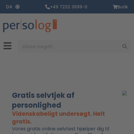
Gå
DA
+49 7232 3699-0
Butik
til
indholdet
Søg
Gratis selvtjek af
personlighed
Videnskabeligt undersøgt. Helt
gratis.
Vores gratis online selvtest hjælper dig til