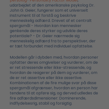
persolog® Personality Factor Model
,
udarbejdet af den amerikanske psykolog Dr.
John G. Geier, fungerer som et universelt
instrument til at forstå og beskrive
menneskelig adfærd. Drevet af et centralt
spørgsmål - Hvordan kan mennesker
genkende deres styrker og udvikle deres
potentiale? - Dr. Geier nærmede sig
menneskelig adfærd fra to perspektiver, der
er tæt forbundet med individuel opfattelse.
Modellen går i dybden med, hvordan personer
opfatter deres omgivelser og vurderer, om de
er ret stressende eller ikke-stressende, og
hvordan de reagerer på dem og vurderer, om
de er ret assertive eller ikke assertive.
Kombinationen af de fire mulige svar på disse
spørgsmål afgrænser, hvordan en person har
tendens til at opføre sig, og derved udledes de
fire adfærdsdimensioner: Dominerende,
indflydelsesrig, stabil og forsigtig.