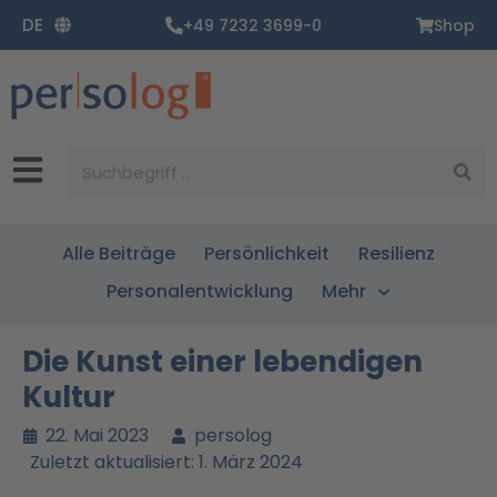
Zum
DE
+49 7232 3699-0
Shop
Inhalt
springen
Suche
Alle Beiträge
Persönlichkeit
Resilienz
Personalentwicklung
Mehr
Die Kunst einer lebendigen
Kultur
22. Mai 2023
persolog
Zuletzt aktualisiert: 1. März 2024