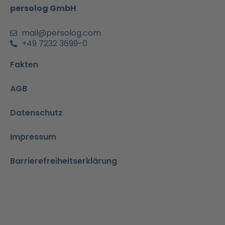
m
-
persolog GmbH
i
n
mail@persolog.com
+49 7232 3699-0
Fakten
AGB
Datenschutz
Impressum
Barrierefreiheitserklärung