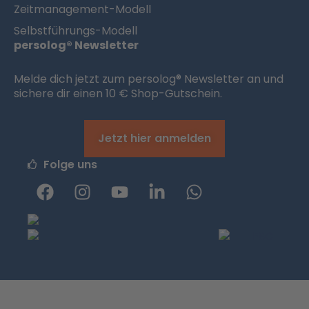
Zeitmanagement-Modell
Selbstführungs-Modell
persolog® Newsletter
Melde dich jetzt zum persolog® Newsletter an und
sichere dir einen 10 € Shop-Gutschein.
Jetzt hier anmelden
Folge uns
F
I
Y
L
W
a
n
o
i
h
c
s
u
n
a
e
t
t
k
t
b
a
u
e
s
o
g
b
d
a
o
r
e
i
p
k
a
n
p