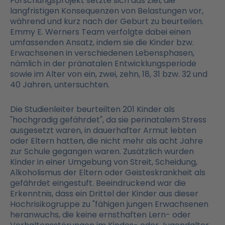
Forschungsprojekt setzte sich das Ziel, die
langfristigen Konsequenzen von Belastungen vor,
während und kurz nach der Geburt zu beurteilen.
Emmy E. Werners Team verfolgte dabei einen
umfassenden Ansatz, indem sie die Kinder bzw.
Erwachsenen in verschiedenen Lebensphasen,
nämlich in der pränatalen Entwicklungsperiode
sowie im Alter von ein, zwei, zehn, 18, 31 bzw. 32 und
40 Jahren, untersuchten.
Die Studienleiter beurteilten 201 Kinder als
"hochgradig gefährdet", da sie perinatalem Stress
ausgesetzt waren, in dauerhafter Armut lebten
oder Eltern hatten, die nicht mehr als acht Jahre
zur Schule gegangen waren. Zusätzlich wurden
Kinder in einer Umgebung von Streit, Scheidung,
Alkoholismus der Eltern oder Geisteskrankheit als
gefährdet eingestuft. Beeindruckend war die
Erkenntnis, dass ein Drittel der Kinder aus dieser
Hochrisikogruppe zu "fähigen jungen Erwachsenen
heranwuchs, die keine ernsthaften Lern- oder