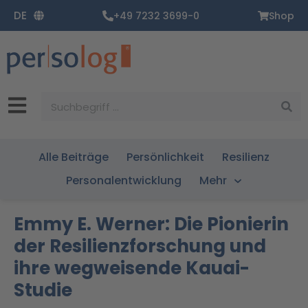
Zum
DE
+49 7232 3699-0
Shop
Inhalt
springen
Suche
Alle Beiträge
Persönlichkeit
Resilienz
Personalentwicklung
Mehr
Emmy E. Werner: Die Pionierin
der Resilienzforschung und
ihre wegweisende Kauai-
Studie