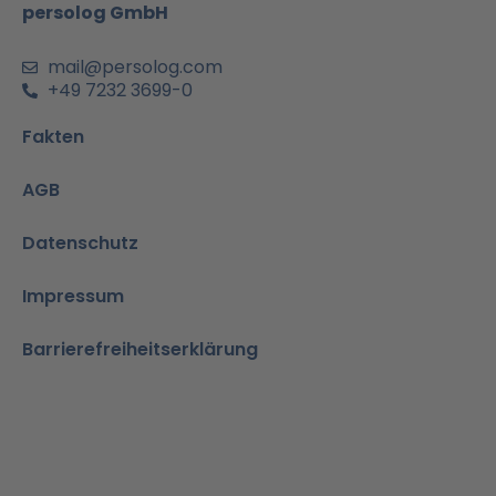
m
-
persolog GmbH
i
n
mail@persolog.com
+49 7232 3699-0
Fakten
AGB
Datenschutz
Impressum
Barrierefreiheitserklärung