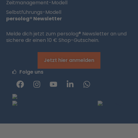
Zeitmanagement-Modell
Selbstführungs-Modell
persolog® Newsletter
Melde dich jetzt zum persolog® Newsletter an und
sichere dir einen 10 € Shop-Gutschein.
Jetzt hier anmelden
Folge uns
F
I
Y
L
W
a
n
o
i
h
c
s
u
n
a
e
t
t
k
t
b
a
u
e
s
o
g
b
d
a
o
r
e
i
p
k
a
n
p