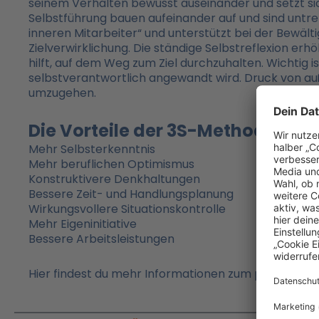
seinem Verhalten bewusst auseinander und setzt sich 
Selbstführung bauen aufeinander auf und sind unt
inneren Mitarbeiter“ und unterstützt bei der Bewäl
Zielverwirklichung. Die ständige Selbstreflexion e
hilft, auf dem Weg zum Ziel durchzuhalten. Wichtig is
selbstverantwortlich angewandt wird. Druck von auß
umzugehen.
Die Vorteile der 3S-Methode
Mehr Selbsterkenntnis
Mehr beruflichen Optimismus
Konstruktivere Denkhaltungen
Bessere Zeit- und Handlungsplanung
Wirkungsvollere Situationskontrolle
Mehr Eigeninitiative
Bessere Arbeitsleistungen
®
Hier findest du mehr Informationen zum persolog
S