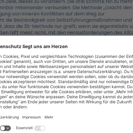
Ziele, dieses zu verändern. Die drei Schritte hin zu mehr
rennbar miteinander verbunden. Die Methode „coacht den
tigung von inneren Konflikten auf dem Weg zur
rhöht die Beständigkeit von Selbstführungsmaßnahmen und
t, dass die 3S-Methode nur greift, wenn sie eigeninitiativ 
en hilft meist nicht, mit den Herausforderungen des Allt
elbstführungs-Modell
hier.