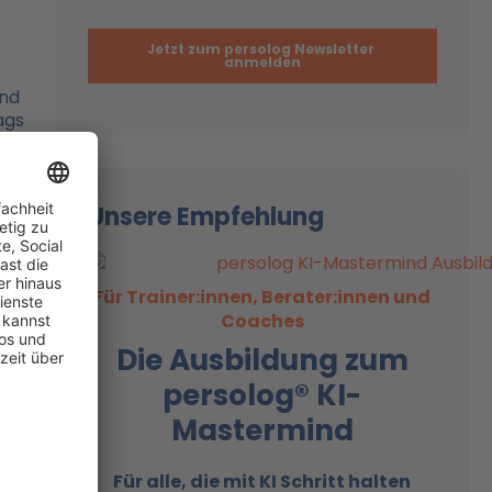
und
ags
Unsere Empfehlung
Für Trainer:innen, Berater:innen und
Coaches
Die Ausbildung zum
persolog® KI-
Mastermind
Für alle, die mit KI
Schritt halten