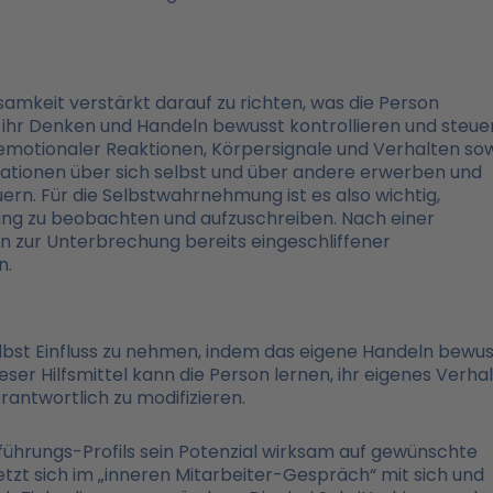
amkeit verstärkt darauf zu richten, was die Person
 ihr Denken und Handeln bewusst kontrollieren und steue
otionaler Reaktionen, Körpersignale und Verhalten so
mationen über sich selbst und über andere erwerben und
rn. Für die Selbstwahrnehmung ist es also wichtig,
ang zu beobachten und aufzuschreiben. Nach einer
ur Unterbrechung bereits eingeschliffener
n.
selbst Einfluss zu nehmen, indem das eigene Handeln bewu
eser Hilfsmittel kann die Person lernen, ihr eigenes Verha
rantwortlich zu modifizieren.
führungs-Profils sein Potenzial wirksam auf gewünschte
zt sich im „inneren Mitarbeiter-Gespräch“ mit sich und