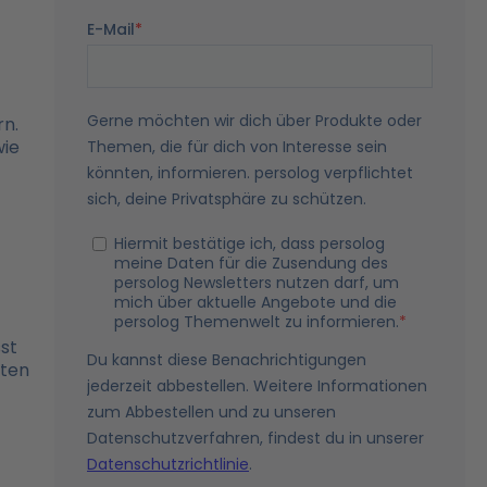
rn.
wie
sst
lten