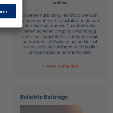
wollen.
In dieser Ausbildung lernst du, wie du KI
zu einem echten Erfolgsfaktor in deinem
Berufsalltag machst. Du entwickelst
einen sicheren Umgang unabhängig
vom Tool, baust Schritt für Schritt dein
persönliches KI-System auf und lernst,
wie du Trainings und Inhalte schneller
und professioneller entwickelst.
> Jetzt anmelden
Beliebte Beiträge