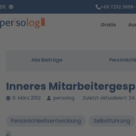
Zum
DE
+49 7232 3699-
Inhalt
springen
Gratis
Au
Alle Beiträge
Persönlich
Inneres Mitarbeiterges
6. März 2012
persolog
Zuletzt aktualisiert: 24
Persönlichkeitsentwicklung
Selbstführung