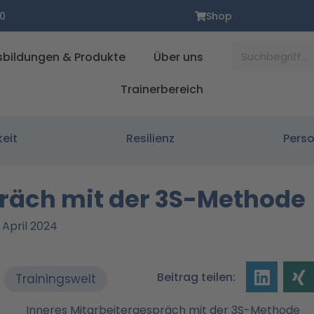
0
Shop
Suche
sbildungen & Produkte
Über uns
Trainerbereich
keit
Resilienz
Pers
präch mit der 3S-Methode
. April 2024
Beitrag teilen:
Trainingswelt