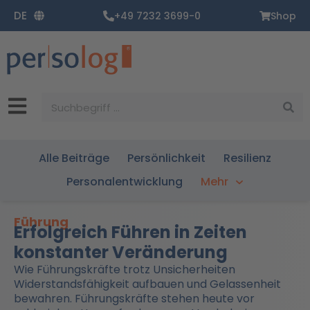
Zum
DE
+49 7232 3699-0
Shop
Inhalt
springen
Suche
Alle Beiträge
Persönlichkeit
Resilienz
Personalentwicklung
Mehr
Führung
Erfolgreich Führen in Zeiten
konstanter Veränderung
Wie Führungskräfte trotz Unsicherheiten
Widerstandsfähigkeit aufbauen und Gelassenheit
bewahren. Führungskräfte stehen heute vor