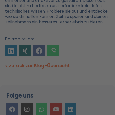
effizienter und effektiver zu gestalten. Diese Tools
sind leicht zu bedienen und erfordern kein tiefes
technisches Wissen. Probiere sie aus und entdecke,
wie sie dir helfen können, Zeit zu sparen und deinen
Teilnehmern ein besseres Lernerlebnis zu bieten.
Beitrag teilen:
< zurück zur Blog-Übersicht
Folge uns
F
I
W
Y
L
a
n
h
o
i