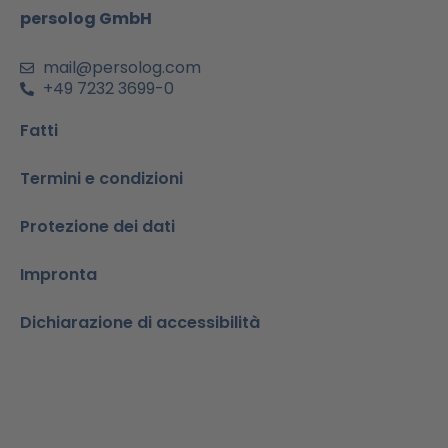
m
-
persolog GmbH
i
n
mail@persolog.com
+49 7232 3699-0
Fatti
Termini e condizioni
Protezione dei dati
Impronta
Dichiarazione di accessibilità