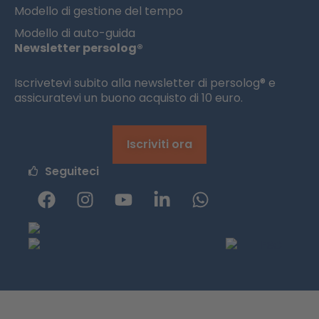
Modello di gestione del tempo
Modello di auto-guida
Newsletter persolog®
Iscrivetevi subito alla newsletter di persolog® e
assicuratevi un buono acquisto di 10 euro.
Iscriviti ora
Seguiteci
F
I
Y
L
W
a
n
o
i
h
c
s
u
n
a
e
t
t
k
t
b
a
u
e
s
o
g
b
d
a
o
r
e
i
p
k
a
n
p