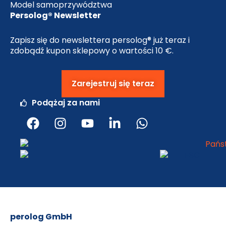
Model samoprzywództwa
Persolog® Newsletter
Zapisz się do newslettera persolog® już teraz i
zdobądź kupon sklepowy o wartości 10 €.
Zarejestruj się teraz
Podążaj za nami
F
I
y
L
W
a
n
o
i
h
c
s
u
n
a
e
t
t
k
t
b
a
u
e
s
o
g
b
d
a
o
r
e
i
p
k
a
n
p
m
-
perolog GmbH