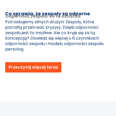
Co sprawia, że zespoły są odporne
Odporność zespołu: co to oznacza
Potrzebujemy silnych drużyn! Zespoły, które
potrafią przetrwać kryzysy. Dzięki odporności
zespołu jest to możliwe. Ale co kryje się za tą
koncepcją? Dowiedz się więcej o 6 czynnikach
odporności zespołu i modelu odporności zespołu
persolog.
Przeczytaj więcej teraz