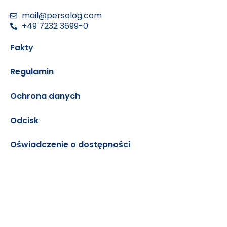
a
i
n
mail@persolog.com
+49 7232 3699-0
Fakty
Regulamin
Ochrona danych
Odcisk
Oświadczenie o dostępności