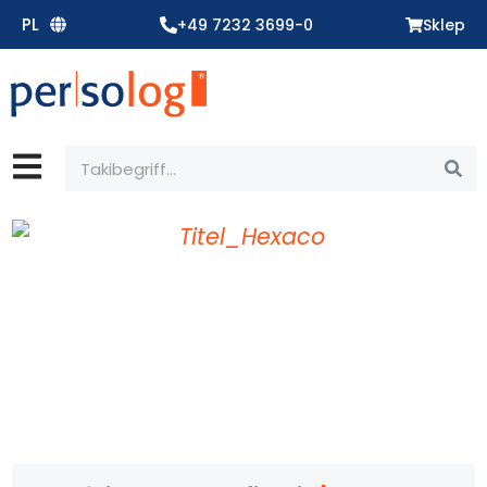
Zum
PL
+49 7232 3699-0
Sklep
Inhalt
springen
Suche