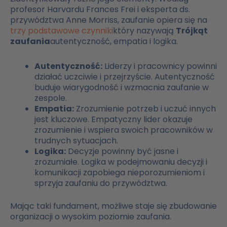
profesor Harvardu Frances Frei i eksperta ds.
przywództwa Anne Morriss, zaufanie opiera się na
trzy podstawowe czynniki
który nazywają
Trójkąt
zaufania
autentyczność, empatia i logika.
Autentyczność:
Liderzy i pracownicy powinni
działać uczciwie i przejrzyście. Autentyczność
buduje wiarygodność i wzmacnia zaufanie w
zespole.
Empatia:
Zrozumienie potrzeb i uczuć innych
jest kluczowe. Empatyczny lider okazuje
zrozumienie i wspiera swoich pracowników w
trudnych sytuacjach.
Logika:
Decyzje powinny być jasne i
zrozumiałe. Logika w podejmowaniu decyzji i
komunikacji zapobiega nieporozumieniom i
sprzyja zaufaniu do przywództwa.
Mając taki fundament, możliwe staje się zbudowanie
organizacji o wysokim poziomie zaufania.