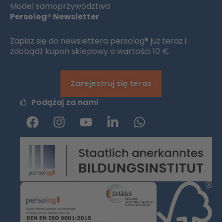
Model samoprzywództwa
Persolog® Newsletter
Zapisz się do newslettera persolog® już teraz i
zdobądź kupon sklepowy o wartości 10 €.
Zarejestruj się teraz
Podążaj za nami
F
I
y
L
W
a
n
o
i
h
c
s
u
n
a
e
t
t
k
t
b
a
u
e
s
o
g
b
d
a
o
r
e
i
p
k
a
n
p
m
-