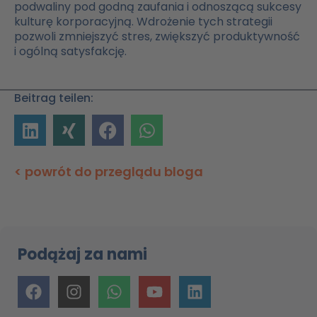
podwaliny pod godną zaufania i odnoszącą sukcesy
kulturę korporacyjną. Wdrożenie tych strategii
pozwoli zmniejszyć stres, zwiększyć produktywność
i ogólną satysfakcję.
Beitrag teilen:
< powrót do przeglądu bloga
Podążaj za nami
F
I
W
y
L
a
n
h
o
i
c
s
a
u
n