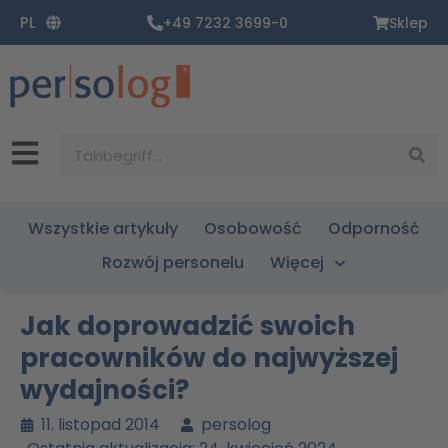
Zum
PL
+49 7232 3699-0
Sklep
Inhalt
springen
Suche
Wszystkie artykuły
Osobowość
Odporność
Rozwój personelu
Więcej
Jak doprowadzić swoich
pracowników do najwyższej
wydajności?
11. listopad 2014
persolog