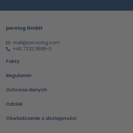
o
g
b
d
a
o
r
e
i
p
k
a
n
p
m
-
perolog GmbH
a
i
n
mail@persolog.com
+49 7232 3699-0
Fakty
Regulamin
Ochrona danych
Odcisk
Oświadczenie o dostępności