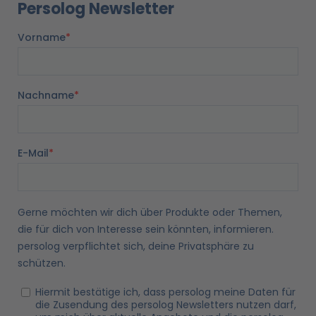
Persolog Newsletter
o
r
p
e
i
k
a
p
n
m
a