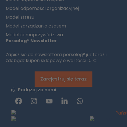
Model odporności organizacyjnej
Model stresu
Model zarządzania czasem
Model samoprzywództwa
Persolog® Newsletter
Zapisz się do newslettera persolog® już teraz i
zdobądź kupon sklepowy o wartości 10 €.
Zarejestruj się teraz
Podążaj za nami
F
I
y
L
W
a
n
o
i
h
c
s
u
n
a
e
t
t
k
t
b
a
u
e
s