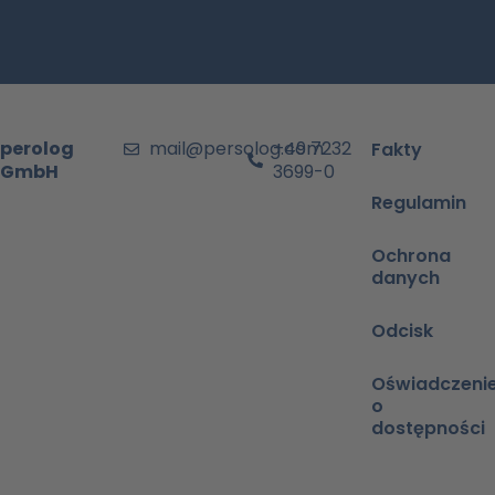
perolog
mail@persolog.com
+49 7232
Fakty
GmbH
3699-0
Regulamin
Ochrona
danych
Odcisk
Oświadczeni
o
dostępności