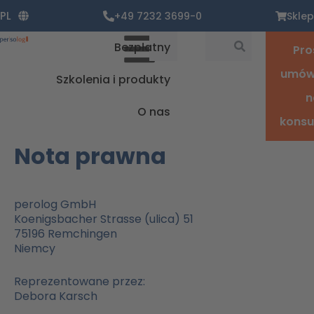
Zum
PL
+49 7232 3699-0
Sklep
Inhalt
springen
Suche
Suche
Bezpłatny
Pro
umówi
Szkolenia i produkty
n
O nas
konsu
Nota prawna
perolog GmbH
Koenigsbacher Strasse (ulica) 51
75196 Remchingen
Niemcy
Reprezentowane przez:
Debora Karsch