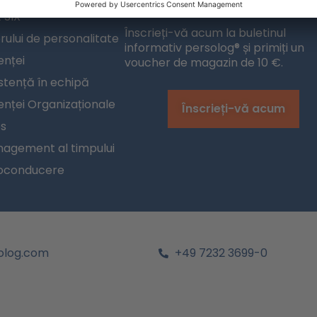
 SIX
Înscrieți-vă acum la buletinul
rului de personalitate
informativ persolog® și primiți un
enței
voucher de magazin de 10 €.
stență în echipă
ienței Organizaționale
Înscrieți-vă acum
es
agement al timpului
toconducere
olog.com
+49 7232 3699-0