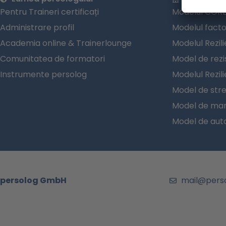
Pentru Traineri certificați
Modelul CORE
Administrare profil
Modelul facto
Academia online & Trainerlounge
Modelul Rezili
Comunitatea de formatori
Model de rezi
Instrumente persolog
Modelul Rezil
Model de str
Model de man
Model de au
persolog GmbH
mail@pers