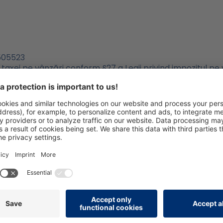
505523
l taxei pe vânzări conform §27 a Legii privind impozitul p
general
Adobe Stock
e noastre
Buletin informativ persolog®