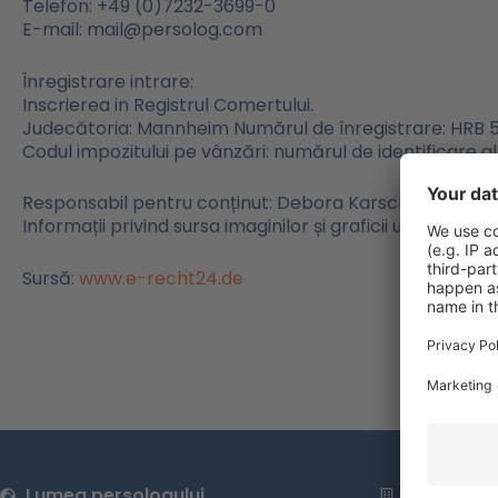
Telefon: +49 (0)7232-3699-0
E-mail: mail@persolog.com
Înregistrare intrare:
Inscrierea in Registrul Comertului.
Judecătoria: Mannheim Numărul de înregistrare: HRB 
Codul impozitului pe vânzări: numărul de identificare a
Responsabil pentru conținut: Debora Karsch, director 
Informații privind sursa imaginilor și graficii utilizate: 
Sursă:
www.e-recht24.de
Lumea persologului
Subiectel