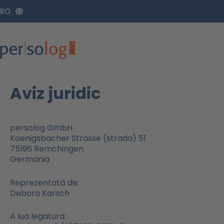
Zum
RO
Inhalt
springen
Aviz juridic
persolog GmbH
Koenigsbacher Strasse (strada) 51
75196 Remchingen
Germania
Reprezentată de:
Debora Karsch
A lua legatura: