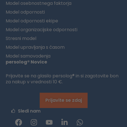
Model osebnostnega faktorja
Model odpornosti
Model odpornosti ekipe
Model organizacijske odpornosti
Stresni model
Model upravljanja s časom
Model samovodenja
persolog® Novice
Prijavite se na glasilo persolog® in si zagotovite bon
za nakup v vrednosti 10 €.
Prijavite se zdaj
Sledi nam
F
I
Y
L
W
a
n
o
i
h