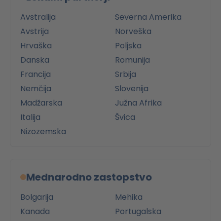
Avstralija
Severna Amerika
Avstrija
Norveška
Hrvaška
Poljska
Danska
Romunija
Francija
Srbija
Nemčija
Slovenija
Madžarska
Južna Afrika
Italija
Švica
Nizozemska
Mednarodno zastopstvo
Bolgarija
Mehika
Kanada
Portugalska