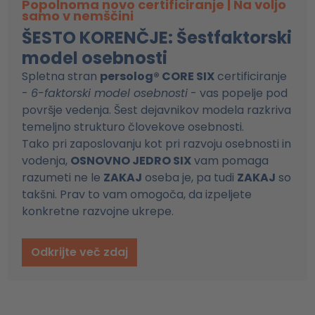
Popolnoma novo certificiranje | Na voljo
samo v nemščini
ŠESTO KORENČJE: Šestfaktorski
model osebnosti
Spletna stran
persolog® CORE SIX
certificiranje
-
6-faktorski model osebnosti
- vas popelje pod
površje vedenja. Šest dejavnikov modela razkriva
temeljno strukturo človekove osebnosti.
Tako pri zaposlovanju kot pri razvoju osebnosti in
vodenja,
OSNOVNO JEDRO SIX
vam pomaga
razumeti ne le
ZAKAJ
oseba je, pa tudi
ZAKAJ
so
takšni. Prav to vam omogoča, da izpeljete
konkretne razvojne ukrepe.
Odkrijte več zdaj