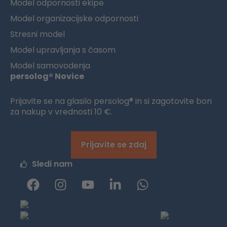
Model odpornosti ekipe
Model organizacijske odpornosti
Stresni model
Model upravljanja s časom
Model samovodenja
persolog® Novice
Prijavite se na glasilo persolog® in si zagotovite bon
za nakup v vrednosti 10 €.
Prijavite se zdaj
Sledi nam
F
I
Y
L
W
a
n
o
i
h
c
s
u
n
a
e
t
t
k
t