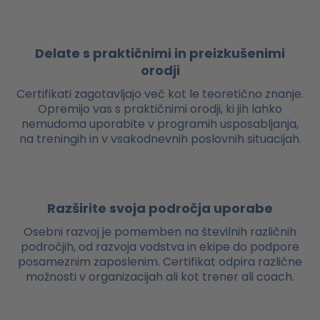
Delate s praktičnimi in preizkušenimi
orodji
Certifikati zagotavljajo več kot le teoretično znanje.
Opremijo vas s praktičnimi orodji, ki jih lahko
nemudoma uporabite v programih usposabljanja,
na treningih in v vsakodnevnih poslovnih situacijah.
Razširite svoja področja uporabe
Osebni razvoj je pomemben na številnih različnih
področjih, od razvoja vodstva in ekipe do podpore
posameznim zaposlenim. Certifikat odpira različne
možnosti v organizacijah ali kot trener ali coach.