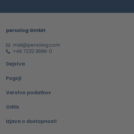
b
a
u
e
s
o
g
b
d
a
o
r
e
i
p
k
a
n
p
m
persolog GmbH
mail@persolog.com
+49 7232 3699-0
Dejstva
Pogoji
Varstvo podatkov
Odtis
Izjava o dostopnosti