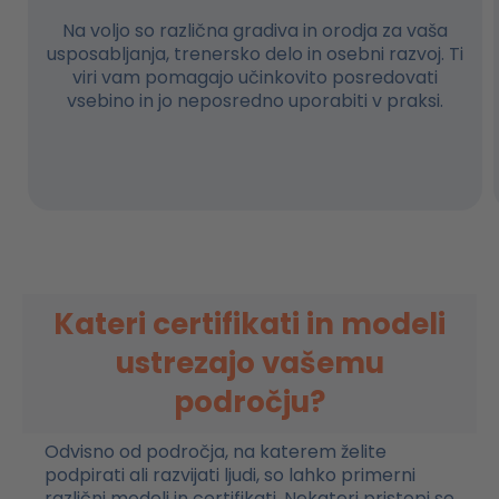
Na voljo so različna gradiva in orodja za vaša
usposabljanja, trenersko delo in osebni razvoj. Ti
viri vam pomagajo učinkovito posredovati
vsebino in jo neposredno uporabiti v praksi.
Kateri certifikati in modeli
ustrezajo vašemu
področju?
Odvisno od področja, na katerem želite
podpirati ali razvijati ljudi, so lahko primerni
različni modeli in certifikati. Nekateri pristopi se