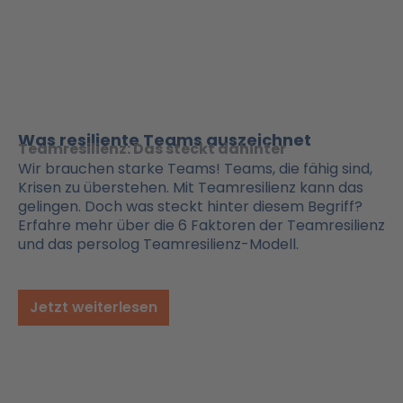
Was resiliente Teams auszeichnet
Teamresilienz: Das steckt dahinter
Wir brauchen starke Teams! Teams, die fähig sind,
Krisen zu überstehen. Mit Teamresilienz kann das
gelingen. Doch was steckt hinter diesem Begriff?
Erfahre mehr über die 6 Faktoren der Teamresilienz
und das persolog Teamresilienz-Modell.
Jetzt weiterlesen