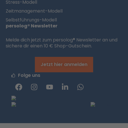
Stress-Modell
Zeitmanagement-Modell
Selbstführungs-Modell
persolog® Newsletter
Melde dich jetzt zum persolog® Newsletter an und
sichere dir einen 10 € Shop-Gutschein.
Jetzt hier anmelden
Folge uns
F
I
Y
L
W
a
n
o
i
h
c
s
u
n
a
e
t
t
k
t
b
a
u
e
s
o
g
b
d
a
o
r
e
i
p