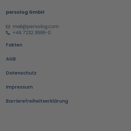
k
a
n
p
m
-
persolog GmbH
i
n
mail@persolog.com
+49 7232 3699-0
Fakten
AGB
Datenschutz
Impressum
Barrierefreiheitserklärung