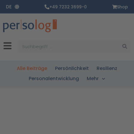
Zum
DE
+49 7232 3699-0
Shop
Inhalt
springen
Suche
Alle Beiträge
Persönlichkeit
Resilienz
Personalentwicklung
Mehr