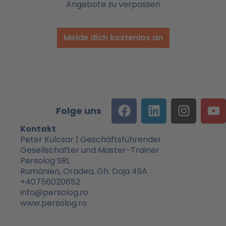
Angebote zu verpassen
Melde dich kostenlos an
F
L
I
Y
Folge uns
a
i
n
o
c
n
s
u
Kontakt
e
k
t
t
Peter Kulcsar | Geschäftsführender
Gesellschafter und Master-Trainer
b
e
a
u
Persolog SRL
o
d
g
b
Rumänien, Oradea, Gh. Doja 49A
o
i
r
e
+40756020652
k
n
a
info@persolog.ro
m
www.persolog.ro