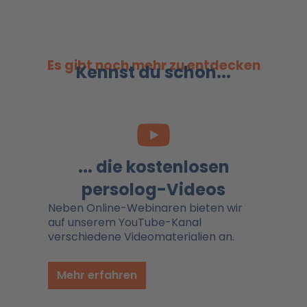
Es gibt noch mehr zu entdecken
Kennst du schon...
... die kostenlosen
persolog-Videos
Neben Online-Webinaren bieten wir
auf unserem YouTube-Kanal
verschiedene Videomaterialien an.
Mehr erfahren