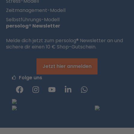
Stress-Modell
Zeitmanagement-Modell
Selbstführungs-Modell
persolog® Newsletter
Melde dich jetzt zum persolog® Newsletter an und
sichere dir einen 10 € Shop-Gutschein.
Jetzt hier anmelden
Folge uns
F
I
Y
L
W
a
n
o
i
h
c
s
u
n
a
e
t
t
k
t
b
a
u
e
s
o
g
b
d
a
o
r
e
i
p