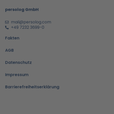
k
a
n
p
m
-
persolog GmbH
i
n
mail@persolog.com
+49 7232 3699-0
Fakten
AGB
Datenschutz
Impressum
Barrierefreiheitserklärung