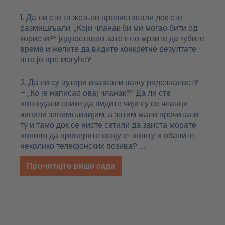
1. Да ли сте га жељно прелиставали док сте
размишљали: „Који чланак би ми могао бити од
користи?“ једноставно зато што мрзите да губите
време и желите да видите конкретне резултате
што је пре могуће?
2. Да ли су аутори изазвали вашу радозналост?
– „Ко је написао овај чланак?“ Да ли сте
погледали слике да видите чији су се чланци
чинили занимљивијим, а затим мало прочитали
ту и тамо док се нисте сетили да заиста морате
поново да проверите своју е-пошту и обавите
неколико телефонских позива? ….
Прочитајте више сада