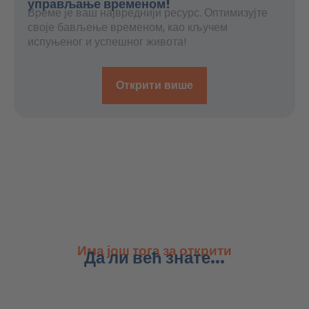
управљање временом!
Време је ваш највреднији ресурс. Оптимизујте
своје бављење временом, као кључем
испуњеног и успешног живота!
Открити више
Има још тога за открити
Да ли већ знате...