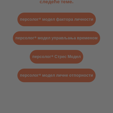
следеће теме.
персолог® модел фактора личности
персолог® модел управљања временом
персолог® Стрес Модел
персолог® модел личне отпорности