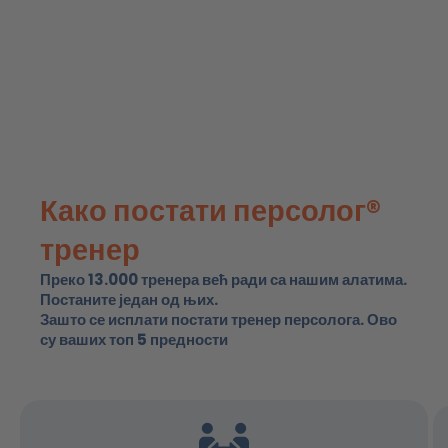
Како постати персолог®
тренер
Преко 13.000 тренера већ ради са нашим алатима.
Постаните један од њих.
Зашто се исплати постати тренер персолога. Ово
су ваших топ 5 предности