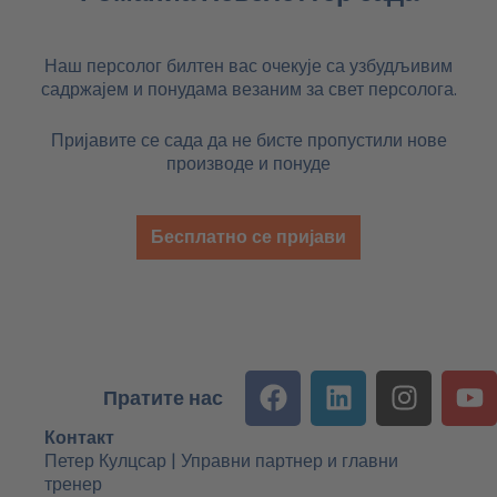
Наш персолог билтен вас очекује са узбудљивим
садржајем и понудама везаним за свет персолога.
Пријавите се сада да не бисте пропустили нове
производе и понуде
Бесплатно се пријави
Ф
Л
и
Ј
Пратите нас
е
и
н
у
ј
н
с
Т
Контакт
с
к
т
ј
Петер Кулцсар | Управни партнер и главни
тренер
б
е
а
у