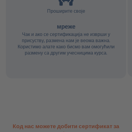
Проширите своје
мреже
Чак и ако се сертификација не изврши у
присуству, размена нам је веома важна.
Користимо алате како бисмо вам омогућили
размену са другим учесницима курса.
Код нас можете добити сертификат за