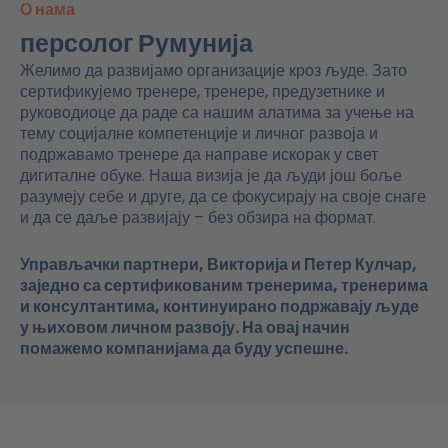
О нама
персолог Румунија
Желимо да развијамо организације кроз људе. Зато
сертификујемо тренере, тренере, предузетнике и
руководиоце да раде са нашим алатима за учење на
тему социјалне компетенције и личног развоја и
подржавамо тренере да направе искорак у свет
дигиталне обуке. Наша визија је да људи још боље
разумеју себе и друге, да се фокусирају на своје снаге
и да се даље развијају – без обзира на формат.
Управљачки партнери, Викторија и Петер Кулчар,
заједно са сертификованим тренерима, тренерима
и консултантима, континуирано подржавају људе
у њиховом личном развоју. На овај начин
помажемо компанијама да буду успешне.