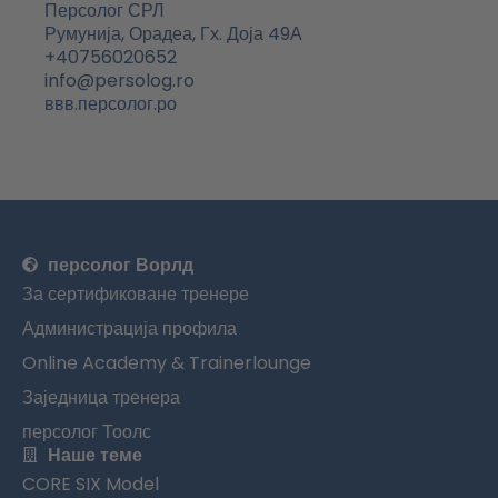
Персолог СРЛ
у
д
г
б
Румунија, Орадеа, Гх. Доја 49А
к
и
р
+40756020652
н
а
info@persolog.ro
м
ввв.персолог.ро
персолог Ворлд
За сертификоване тренере
Администрација профила
Online Academy & Trainerlounge
Заједница тренера
персолог Тоолс
Наше теме
CORE SIX Model