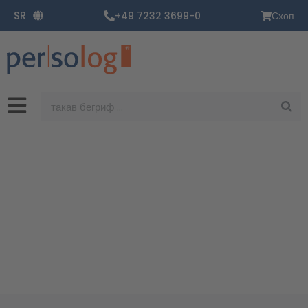
Пређи
SR
+49 7232 3699-0
Схоп
на
садржај
Претрага