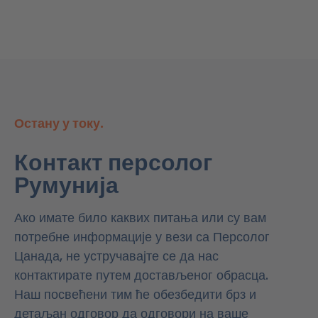
Остану у току.
Контакт персолог
Румунија
Ако имате било каквих питања или су вам
потребне информације у вези са Персолог
Цанада, не устручавајте се да нас
контактирате путем достављеног обрасца.
Наш посвећени тим ће обезбедити брз и
детаљан одговор да одговори на ваше