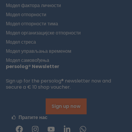
Модел фактора личности
Модел отпорности
Модел отпорности тима
Модел организацијске отпорности
Модел стреса
Модел управљања временом
Модел самовођења
persolog® Newsletter
Sign up for the persolog® newsletter now and
secure a € 10 shop voucher.
Sign up now
Пратите нас
Ф
и
Ј
Л
W