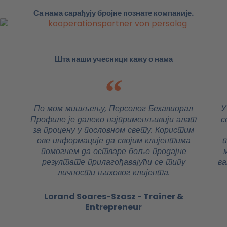
Са нама сарађују бројне познате компаније.
Шта наши учесници кажу о нама
По мом мишљењу, Персолог Бехавиорал
У
Профиле је далеко најприменљивији алат
с
за процену у пословном свету. Користим
ове информације да својим клијентима
п
помогнем да остваре боље продајне
резултате прилагођавајући се типу
ва
личности њиховог клијента.
Lorand Soares-Szasz - Trainer &
Entrepreneur