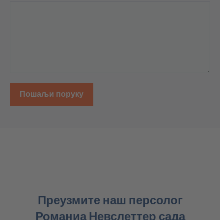
Пошаљи поруку
Преузмите наш персолог
Романиа Невслеттер сада