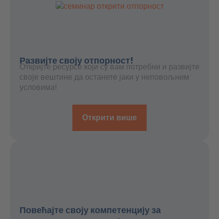
Развијте своју отпорност!
Откријте ресурсе који су вам потребни и развијте
своје вештине да останете јаки у неповољним
условима!
Открити више
Повећајте своју компетенцију за