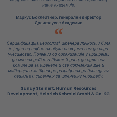
наше академије.
Маркус Боклеитнер, генерални директор
Дреифлуссе Академие
Сертификација персолог® тренера личности била
је једна од најбољих обука на којима сам до сада
учествовао. Почевши од организације у припреми,
до многих детаља током 3 дана, до одличног
комплета за тренере и све документације и
материјала за тренере разрађених до последњег
детаља и спремних за тренутну употребу.
Sandy Steinert, Human Resources
Development, Heinrich Schmid GmbH & Co. KG