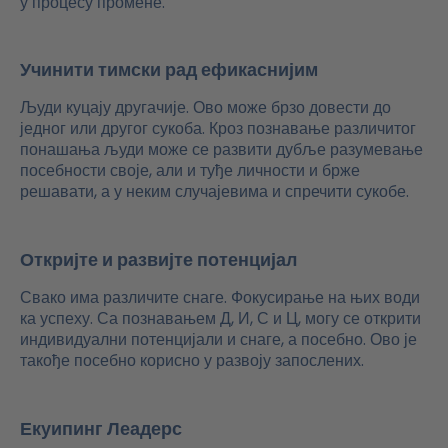
у процесу промене.
Учинити тимски рад ефикаснијим
Људи куцају другачије. Ово може брзо довести до
једног или другог сукоба. Кроз познавање различитог
понашања људи може се развити дубље разумевање
посебности своје, али и туђе личности и брже
решавати, а у неким случајевима и спречити сукобе.
Откријте и развијте потенцијал
Свако има различите снаге. Фокусирање на њих води
ка успеху. Са познавањем Д, И, С и Ц, могу се открити
индивидуални потенцијали и снаге, а посебно. Ово је
такође посебно корисно у развоју запослених.
Екуипинг Леадерс