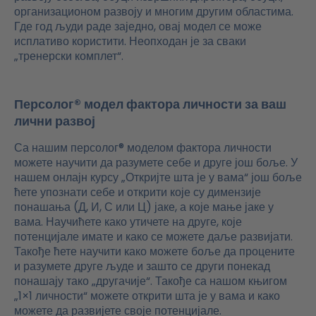
организационом развоју и многим другим областима.
Где год људи раде заједно, овај модел се може
исплативо користити. Неопходан је за сваки
„тренерски комплет“.
Персолог® модел фактора личности за ваш
лични развој
Са нашим персолог® моделом фактора личности
можете научити да разумете себе и друге још боље. У
нашем онлајн курсу „Откријте шта је у вама“ још боље
ћете упознати себе и открити које су димензије
понашања (Д, И, С или Ц) јаке, а које мање јаке у
вама. Научићете како утичете на друге, које
потенцијале имате и како се можете даље развијати.
Такође ћете научити како можете боље да процените
и разумете друге људе и зашто се други понекад
понашају тако „другачије“. Такође са нашом књигом
„1×1 личности“ можете открити шта је у вама и како
можете да развијете своје потенцијале.