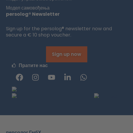
Модел самовођења
persolog® Newsletter
Sign up for the persolog® newsletter now and
secure a € 10 shop voucher.
Sign up now
Пратите нас
Ф
и
Ј
Л
W
е
н
у
и
h
ј
с
Т
н
a
с
т
ј
к
t
б
а
у
е
s
у
г
б
д
a
к
р
и
p
а
н
p
м
-
персолог ГмбХ