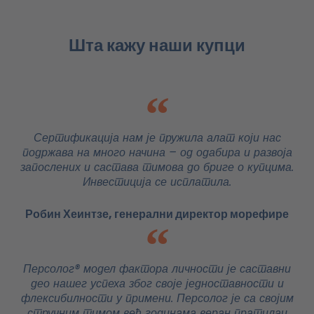
Шта кажу наши купци
Сертификација нам је пружила алат који нас
подржава на много начина – од одабира и развоја
запослених и састава тимова до бриге о купцима.
Инвестиција се исплатила.
Робин Хеинтзе, генерални директор морефире
Персолог® модел фактора личности је саставни
део нашег успеха због своје једноставности и
флексибилности у примени. Персолог је са својим
стручним тимом већ годинама веран пратилац