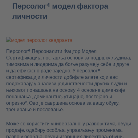
Персолог® модел фактора
личности
Персолог® Персоналити Фацтор Модел
Сертификација поставља основу за подршку људима,
тимовима и лидерима да боље разумеју себе и друге
и да ефикасно раде заједно. У персолог®
сертификацији личности добијате алате који вас
подржавају у анализи јединствености других људи и
њиховог понашања на основу 4 основне димензије
понашања „доминантно, утицајно, постојано и
опрезно“. Ово је савршена основа за вашу обуку,
тренирање и пословање.
Може се користити универзално: у развоју тима, обуци
продаје, одабиру особља, управљању променама,
развоју особља, обуци извршних директора, обуци,