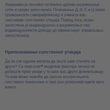
Лидерима је посебно потребно дубоко разумевање
себе и својих запослених. Познавање Д, И, С и Ц може
промовисати саморефлексију и учинити вас
свеснијим сопственог утицаја. Поред тога, сваки
запослени је индивидуалан и разумевање ове
индивидуалности доводи до ефикаснијег управљања
запосленима.
Препознавање сопственог утицаја
Да ли сте одувек желели да знате како утичете на
друге? Са персолог® моделом фактора личности
добијате прве увиде у то како вас други доживљавају.
То вам може помоћи да свесно контролишете
сопствено понашање и тако још успешније идете кроз
живот.