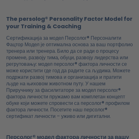
The persolog® Personality Factor Model for
your Training & Coaching
Сертификација за модел Персолог® Персоналити
Фацтор Модел је оптимална основа за ваш портфолио
тренера или тренера. Било да се ради о процесу
промене, развоју тима, обуци, развоју лидерства или
регрутовању: модел персолог® фактора личности се
може користити где год да радите са људима. Можете
подржати развој тимова и организација и пратити
људе на њиховом животном путу. У нашем
Приручнику за фасилитаторе за модел персолог®
фактора личности пружамо вам комплетан концепт
обуке који можете спровести са персолог® профилом
фактора личности. Посетите наш персолог®
сертификат личности – уживо или дигитални.
Персолог® модел фактора личности за вашу