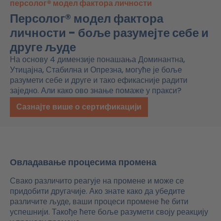
персолог® модел фактора личности
Персолог® модел фактора
личности - боље разумејте себе и
друге људе
На основу 4 димензије понашања Доминантна,
Утицајна, Стабилна и Опрезна, могуће је боље
разумети себе и друге и тако ефикасније радити
заједно. Али како ово знање помаже у пракси?
Сазнајте више о сертификацији
Овладавање процесима промена
Свако различито реагује на промене и може се
придобити
другачије
. Ако знате како да убедите
различите људе, ваши процеси промене ће бити
успешнији. Такође ћете боље разумети своју реакцију