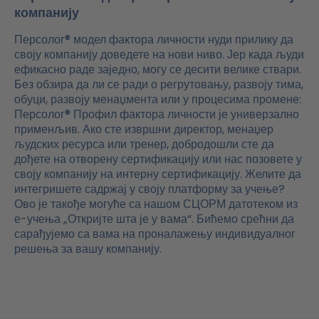
компанију
Персолог® модел фактора личности нуди прилику да
своју компанију доведете на нови ниво. Јер када људи
ефикасно раде заједно, могу се десити велике ствари.
Без обзира да ли се ради о регрутовању, развоју тима,
обуци, развоју менаџмента или у процесима промене:
Персолог® Профил фактора личности је универзално
применљив. Ако сте извршни директор, менаџер
људских ресурса или тренер, добродошли сте да
дођете на отворену сертификацију или нас позовете у
своју компанију на интерну сертификацију. Желите да
интегришете садржај у своју платформу за учење?
Ово је такође могуће са нашом СЦОРМ датотеком из
е-учења „Откријте шта је у вама“. Бићемо срећни да
сарађујемо са вама на проналажењу индивидуалног
решења за вашу компанију.