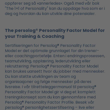
oppfører seg så «annerledes». Også med vår bok
"The 1×1 of Personality" kan du oppdage hva som er i
deg og hvordan du kan utvikle dine potensialer.
The persolog® Personality Factor Model for
your Training & Coaching
Sertifiseringen for Persolog® Personality Factor
Model er det optimale grunnlaget for din trener-
eller coachingportefølje. Enten i endringsprosessen,
teamutvikling, opplæring, lederutvikling eller
rekruttering: Persolog® Personality Factor Model
kan brukes uansett hvor du jobber med mennesker.
Du kan støtte utviklingen av team og
organisasjoner og følge mennesker på deres
livsreise. I vår tilretteleggermanual til persolog®
Personality Factor Model gir vi deg et komplett
treningskonsept som du kan gjennomføre med
Persolog® Personality Factor Profile. Besøk vår
persolog® personlighetssertifisering – live eller