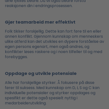
dine lykkes bedre. Du vil også bedre forstå
reaksjonen din i endringsprosessen.
Gjør teamarbeid mer effektivt
Folk tikker forskjellig. Dette kan fort føre til en eller
annen konflikt. Gjennom kunnskap om menneskers
ulike atferd kan det utvikles en dypere forståelse av
egen persons egenart, men også andres, og
konflikter løses raskere og i noen tilfeller til og med
forebygges.
Oppdage og utvikle potensiale
Alle har forskjellige styrker. Å fokusere på disse
fører til suksess. Med kunnskap om D, I, S og C kan
individuelle potensialer og styrker oppdages og
spesifikt er dette også spesielt nyttig i
medarbeiderutvikling.