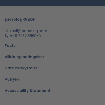
o
g
b
d
a
o
r
e
i
p
k
a
n
p
m
-
persolog GmbH
i
n
mail@persolog.com
+49 7232 3699-0
Facts
Vilkår og betingelser
Data beskyttelse
Avtrykk
Accessibility Statement