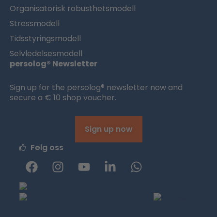
Organisatorisk robusthetsmodell
Stressmodell
Tidsstyringsmodell
Selvledelsesmodell
persolog® Newsletter
Sign up for the persolog® newsletter now and
secure a € 10 shop voucher.
Sign up now
Følg oss
F
I
Y
L
W
a
n
o
i
h
c
s
u
n
a
e
t
t
k
t
b
a
u
e
s