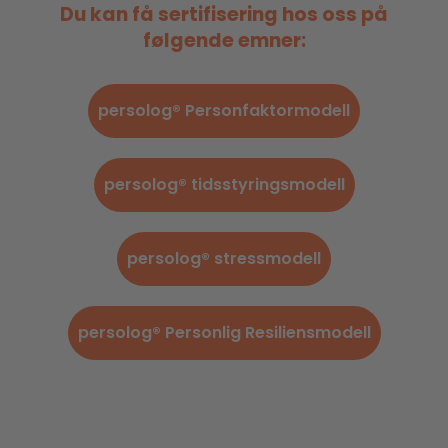
Du kan få sertifisering hos oss på
følgende emner:
persolog® Personfaktormodell
persolog® tidsstyringsmodell
persolog® stressmodell
persolog® Personlig Resiliensmodell