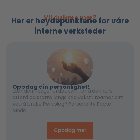
Vil du lære mer?
Her er høydepunktene for våre
interne verksteder
Oppdag din personlighet!
Lær den riktige "ordboken" for å definere
atferd og starte langsiktig vekst i teamet ditt
ved å bruke Persolog® Personality Factor
Model.
Oppdag mer