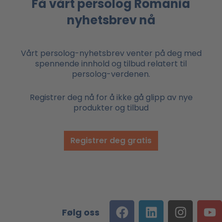
Få vårt persolog Romania
nyhetsbrev nå
Vårt persolog-nyhetsbrev venter på deg med
spennende innhold og tilbud relatert til
persolog-verdenen.
Registrer deg nå for å ikke gå glipp av nye
produkter og tilbud
Registrer deg gratis
F
L
I
Y
Følg oss
a
i
n
o