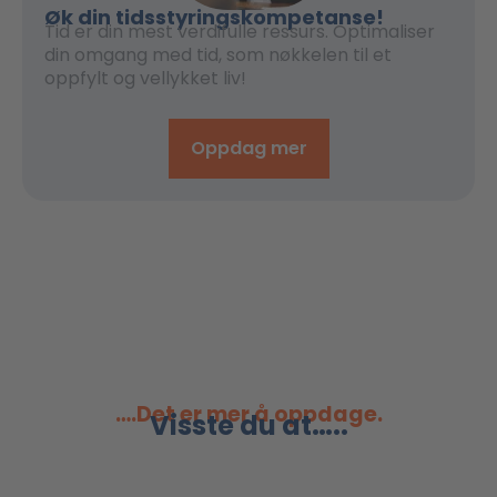
Øk din tidsstyringskompetanse!
Tid er din mest verdifulle ressurs. Optimaliser
din omgang med tid, som nøkkelen til et
oppfylt og vellykket liv!
Oppdag mer
….Det er mer å oppdage.
Visste du at…..