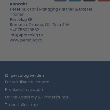
c
n
s
u
Kontakt
e
k
t
t
Peter Kulcsar | Managing Partner & Master
Trainer
b
e
a
u
Persolog SRL
o
d
g
b
Romania, Oradea, Gh. Doja 49A
o
i
r
e
+40756020652
k
n
a
info@persolog.ro
m
www.persolog.ro
persolog verden
For sertifiserte trenere
Profiladministrasjon
Online Academy & Trainerlounge
Trenerfellesskap