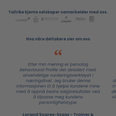
Tallrike kjente selskaper samarbeider med oss.
Hva våre deltakere sier om oss
Etter min mening er persolog
Behavioural Profile det desidert mest
anvendelige vurderingsverktøyet i
næringslivet. Jeg bruker denne
d
informasjonen til å hjelpe kundene mine
m
med å oppnå bedre salgsresultater ved
de
å tilpasse meg kundens
v
personlighetstype.
Lorand Soares-Szasz - Trainer &