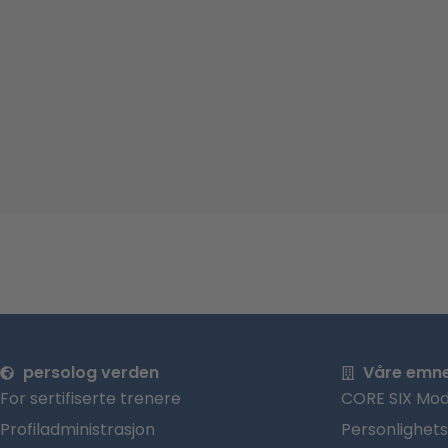
persolog verden
Våre emn
For sertifiserte trenere
CORE SIX Mod
Profiladministrasjon
Personlighet