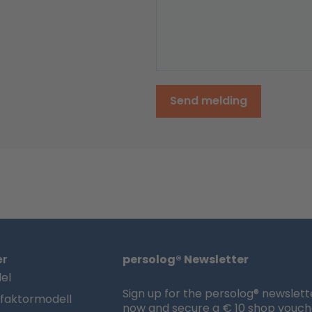
Send melding
er
persolog® Newsletter
el
Sign up for the persolog® newslett
sfaktormodell
now and secure a € 10 shop vouch