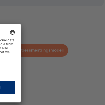
er:
persolog® Stressmestringsmodell