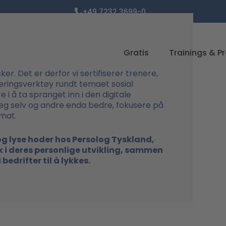
+49 7232 3699-0
Gratis
Trainings & P
r. Det er derfor vi sertifiserer trenere,
æringsverktøy rundt temaet sosial
i å ta spranget inn i den digitale
 seg selv og andre enda bedre, fokusere på
rmat.
g lyse hoder hos Persolog Tyskland,
lk i deres personlige utvikling, sammen
bedrifter til å lykkes.