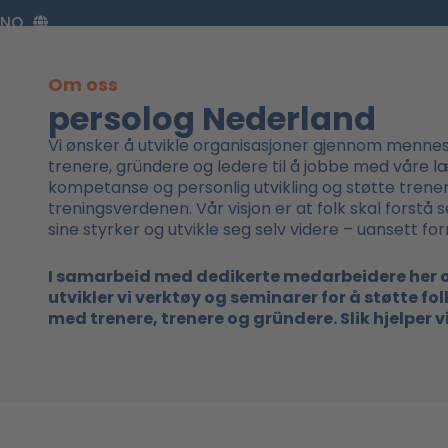
Zum
NO
Inhalt
springen
Om oss
persolog Nederland
Vi ønsker å utvikle organisasjoner gjennom menneske
trenere, gründere og ledere til å jobbe med våre l
kompetanse og personlig utvikling og støtte trenere 
treningsverdenen. Vår visjon er at folk skal forstå
sine styrker og utvikle seg selv videre – uansett fo
I samarbeid med dedikerte medarbeidere her o
utvikler vi verktøy og seminarer for å støtte fo
med trenere, trenere og gründere. Slik hjelper vi 