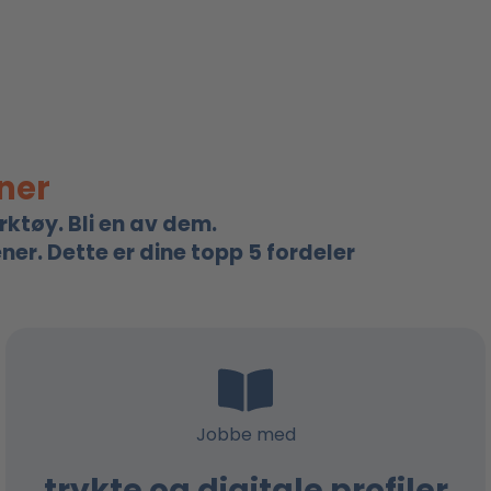
ener
rktøy. Bli en av dem.
ner. Dette er dine topp 5 fordeler
Jobbe med
trykte og digitale profiler