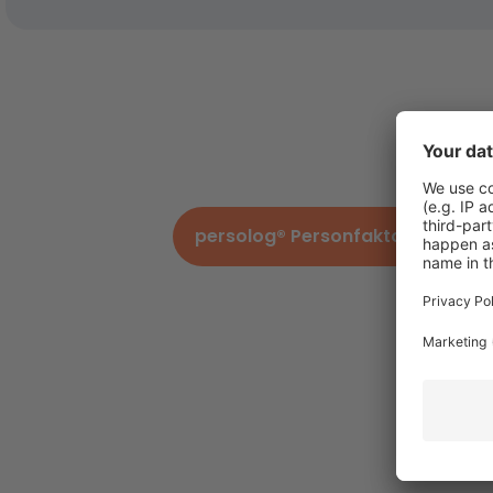
Du
persolog® Personfaktormodell