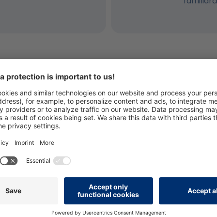
familiar
bține certificarea cu noi pentru următoarele 
delul de rezistență organizațională persolog®
M