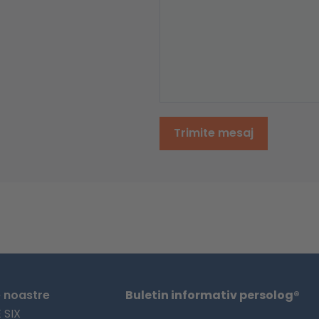
Trimite mesaj
e noastre
Buletin informativ persolog®
 SIX