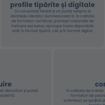
profile tipărite și digitale
Cu noi sunteți flexibil și vă puteți adapta la
dorințele clienților dumneavoastră. În calitate
de formator certificat, primești materiale de
instruire exclusive, aproape toate disponibile
atât în format tipărit, cât și în format digital.
uire
co
et dezvoltat și puteți
În calitate de traine
voastră.
formatori de pest
schimburi, se sprijină