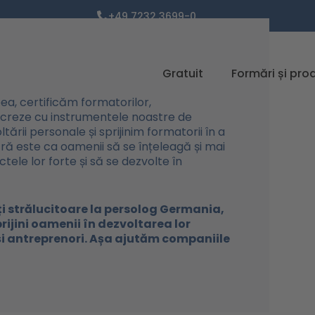
+49 7232 3699-0
Gratuit
Formări și pro
a, certificăm formatorilor,
 lucreze cu instrumentele noastre de
tării personale și sprijinim formatorii în a
stră este ca oamenii să se înțeleagă și mai
ctele lor forte și să se dezvolte în
ți strălucitoare la persolog Germania,
ijini oamenii în dezvoltarea lor
și antreprenori. Așa ajutăm companiile