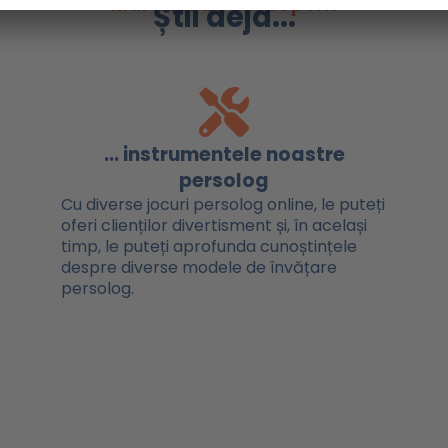
Mai sunt de descoperit
Știi deja...
... instrumentele noastre
persolog
Cu diverse jocuri persolog online, le puteți
oferi clienților divertisment și, în același
timp, le puteți aprofunda cunoștințele
despre diverse modele de învățare
persolog.