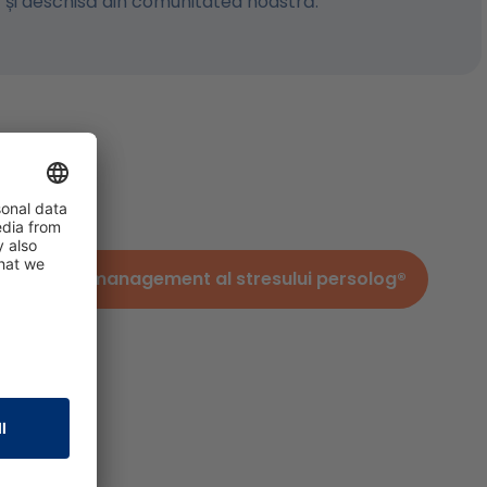
ă și deschisă din comunitatea noastră.
subiecte.
odelul de management al stresului persolog®