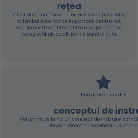
reţea
Chiar dacă certificarea nu are loc în prezență,
schimbul este foarte important pentru noi.
Folosim instrumente pentru a vă permite să
faceți schimb cu alți participanți la curs.
Primiți de la noi dvs
conceptul de instr
Veți primi de la noi un concept de instruire compl
începe direct cu seminariile dumnea