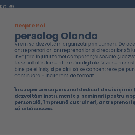
Zum
RO
Inhalt
springen
Despre noi
persolog Olanda
Vrem să dezvoltăm organizații prin oameni. De acee
antreprenorilor, antreprenorilor și directorilor să
învățare în jurul temei competenței sociale și dezvol
face saltul în lumea formării digitale. Viziunea noa
bine pe ei înșiși și pe alții, să se concentreze pe pun
continuare – indiferent de format.
În cooperare cu personal dedicat de aici și min
dezvoltăm instrumente și seminarii pentru a spr
personală, împreună cu traineri, antreprenori 
să aibă succes.