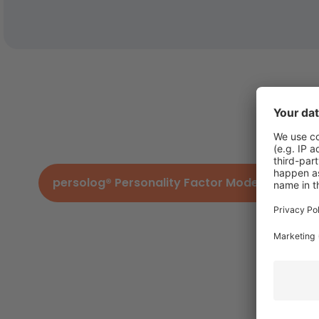
Puteți o
persolog® Personality Factor Model
Mo