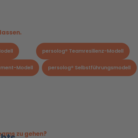
 lassen.
Modell
persolog® Teamresilienz-Modell
ement-Modell
persolog® Selbstführungsmodell
 Teams zu gehen?
ghts