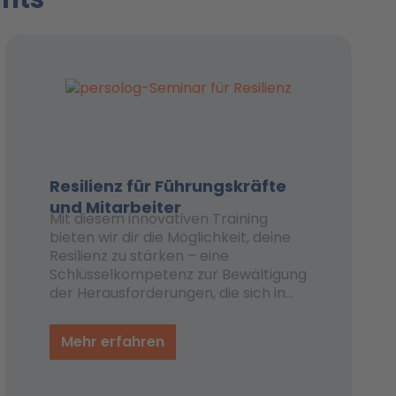
Resilienz für Führungskräfte
und Mitarbeiter
Mit diesem innovativen Training
bieten wir dir die Möglichkeit, deine
Resilienz zu stärken – eine
Schlüsselkompetenz zur Bewältigung
der Herausforderungen, die sich in
deiner Karriere ergeben. Resiliente
Menschen erholen sich nicht nur
Mehr erfahren
schneller von Rückschlägen,
sondern nutzen diese Erfahrungen
auch besser für die persönliche und