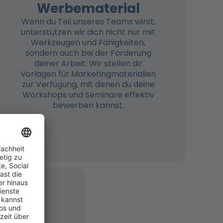
Werbematerial
Wenn du Teil unseres Teams wirst,
unterstützen wir dich nicht nur mit
Werkzeugen und Fähigkeiten,
sondern auch bei der Förderung
deiner Arbeit. Wir stellen dir
Vorlagen für Marketingmaterialien
zur Verfügung, mit denen du deine
Workshops und Seminare effektiv
bewerben kannst.