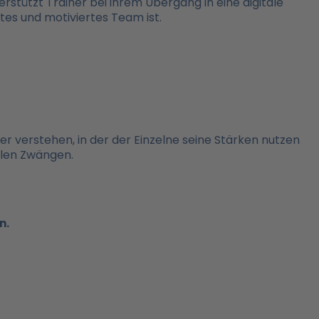
stützt Trainer bei ihrem Übergang in eine digitale
tes und motiviertes Team ist.
ser verstehen, in der der Einzelne seine Stärken nutzen
alen Zwängen.
n.