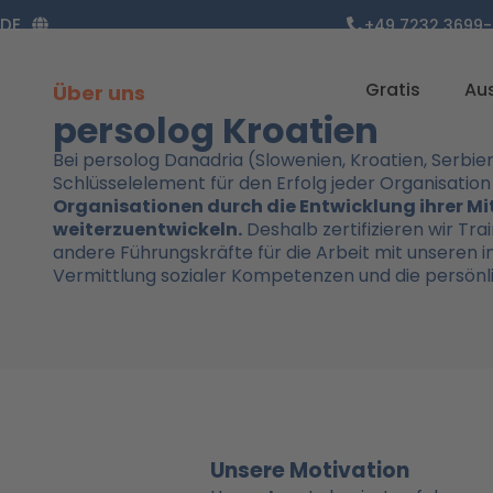
Zum
DE
+49 7232 3699-
Inhalt
springen
Gratis
Au
Über uns
persolog Kroatien
Bei persolog Danadria (Slowenien, Kroatien, Serbi
Schlüsselelement für den Erfolg jeder Organisation
Organisationen durch die Entwicklung ihrer Mi
weiterzuentwickeln.
Deshalb zertifizieren wir Tr
andere Führungskräfte für die Arbeit mit unseren in
Vermittlung sozialer Kompetenzen und die persönl
Unsere Motivation