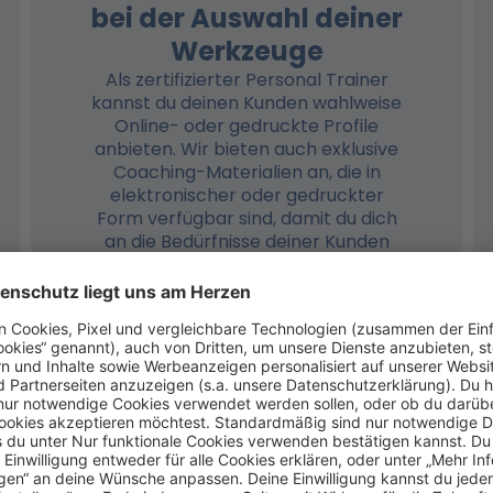
bei der Auswahl deiner
Werkzeuge
Als zertifizierter Personal Trainer
kannst du deinen Kunden wahlweise
Online- oder gedruckte Profile
anbieten. Wir bieten auch exklusive
Coaching-Materialien an, die in
elektronischer oder gedruckter
Form verfügbar sind, damit du dich
an die Bedürfnisse deiner Kunden
anpassen kannst.