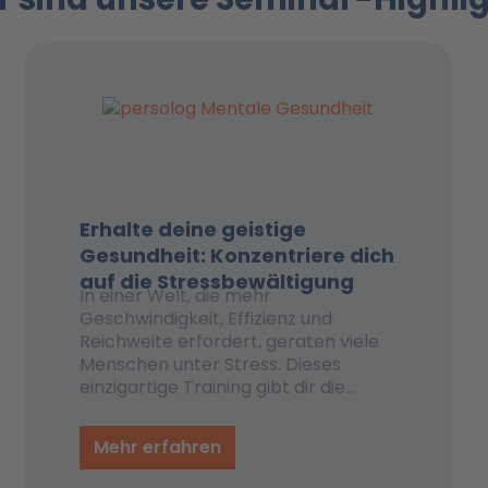
Erhalte deine geistige
Gesundheit: Konzentriere dich
auf die Stressbewältigung
In einer Welt, die mehr
Geschwindigkeit, Effizienz und
Reichweite erfordert, geraten viele
Menschen unter Stress. Dieses
einzigartige Training gibt dir die
Werkzeuge an die Hand, um sich in
dieser komplexen Welt
Mehr erfahren
zurechtzufinden und deine geistige
Gesundheit zu erhalten.