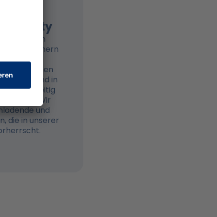
inzigartigen
ommunity
ernationalen
13.000 Trainern
ein Umfeld
 Informationen
t werden und in
der gegenseitig
otivieren. Wir
einladende und
, die in unserer
rherrscht.