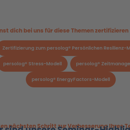
st dich bei uns für diese Themen zertifizieren
Zertifizierung zum persolog® Persönlichen Resilienz-
persolog® Stress-Modell
persolog® Zeitmanag
persolog® EnergyFactors-Modell
 den nächsten Schritt zur Verbesserung Ihres
r sind unsere Seminar-Highli