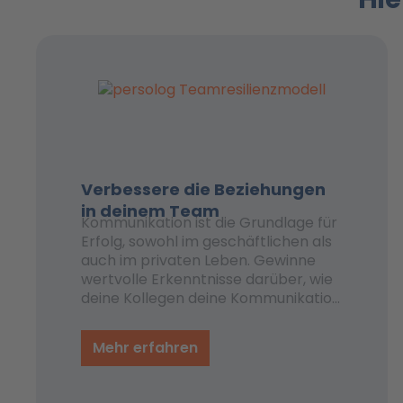
Verbessere die Beziehungen
in deinem Team
Kommunikation ist die Grundlage für
Erfolg, sowohl im geschäftlichen als
auch im privaten Leben. Gewinne
wertvolle Erkenntnisse darüber, wie
deine Kollegen deine Kommunikation
an unterschiedliche Verhaltensstile
anpassen können, um eine optimale
Mehr erfahren
Leistung zu erzielen. Hast du jemals
darüber nachgedacht, welche Kraft
ihr freisetzen könntet, wenn ihr