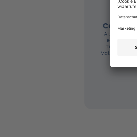
Erhalt
umf
Coachin
Als zertifizie
erhältst du
Trainingspla
Materialsatz. S
dem Trai