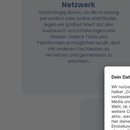
Netzwerk
Unabhängig davon, ob die Schulung
persönlich oder online stattfindet,
legen wir großen Wert auf den
Austausch von Erfahrungen und
Wissen. Unsere Tools und
Plattformen ermöglichen es dir, dich
mit anderen Fachleuten zu
vernetzen und gemeinsam zu
wachsen.