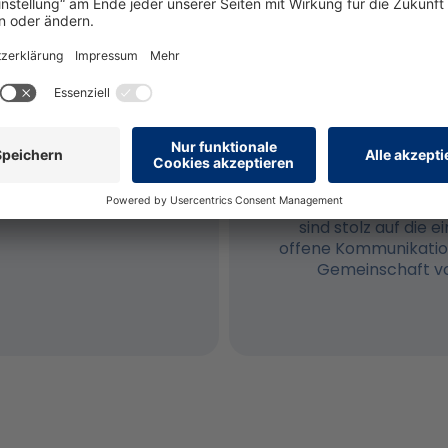
e von uns ein
Werde Teil der e
assendes
persolog C
g-Programm
Trete unserer int
Community von über 
rter persolog-Trainer
bei. Wir haben 
 einen umfassenden
geschaffen, in dem
n mit vollständigem
ständig ausgetausch
o kannst du sofort mit
dem sich die Mitglie
ning beginnen.
unterstützen und m
sind stolz auf die 
offene Kommunikation
Gemeinschaft vo