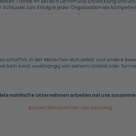
esten Trends im Bereich Lernen und Entwicklung und unter
Schlüssel zum Erfolg in jeder Organisation ein kompeten
t zu schaffen, in der Menschen sich selbst und andere bes
ntwickeln kann, unabhängig von seinem Umfeld oder form
iele namhafte Unternehmen arbeiten mit uns zusamme