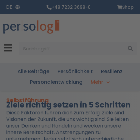
Zum
DE
+49 7232 3699-0
Shop
Inhalt
springen
Suche
Alle Beiträge
Persönlichkeit
Resilienz
Personalentwicklung
Mehr
Selbstführung
Ziele richtig setzen in 5 Schritten
Diese Faktoren führen dich zum Erfolg: Ziele sind
Visionen der Zukunft, die uns wichtig sind. Sie leiten
unser Denken und Handeln und wecken unsere
innere Bereitschaft, Anstrengungen zu
unternehmen. Jeder setzt sich unterschiedliche