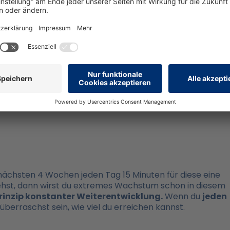
ürde hinweg,
ein Durchsetzen und auch kämpfen, um si
überwinden, die aktuell noch den Weg versperren. Wenn d
es etwas kostet und schwierig wird. Stell dir immer nur
i deinem Wachstum zählt nicht der Maßstab der anderen
gleich mit anderen, sondern der Vergleich mit dir selbst 
 nächsten 4 Wochen jeden Tag 15 Minuten für diese eine
iehst, dann wirst du extremes Wachstum schon in diesem
Prinzip konstanter Weiterentwicklung.
Wenn du
jeden
überraschst sein, wie viel du erreichen kannst.