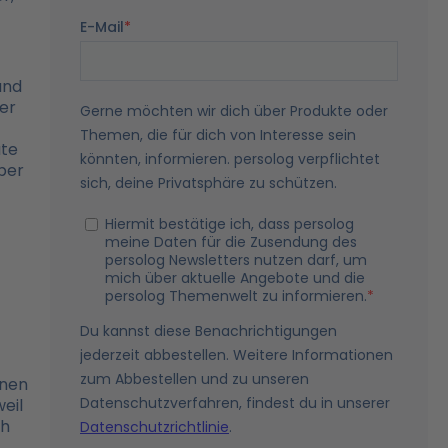
and
er
ute
ber
inen
eil
ch