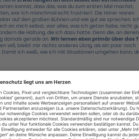
warten kannst, dass das, was du zum ersten Mal machst,
lten, war ich manchmal echt frustriert. Die Hörer waren
peaker auf den großen Bühnen und wie gut sie sprechen. Ic
h an mich selbst, war alles, was ich getan habe, nicht g
dern die Haltung, die ich dazu hatte. Denn die, an denen
ing damals gerade an.
Wir lernen eben primär über das 
 will, bleibt mir nichts anderes übrig, als ein paar noch
.
Damit ich weiß, wie ich mit Situationen umgehen kann, di
g ist nicht erstrebenswert.
Denn während des
tionen wie
Demut, Umgang mit Scheitern, Optimism
n Charakter schleifen
und
dich zu neuem Wachstum
 ein bisschen. Sei also ganz entspannt mit dir selbst, wen
Mal perfekt machen.
Wachstum braucht Zeit
und gute Er
n.
 kannst