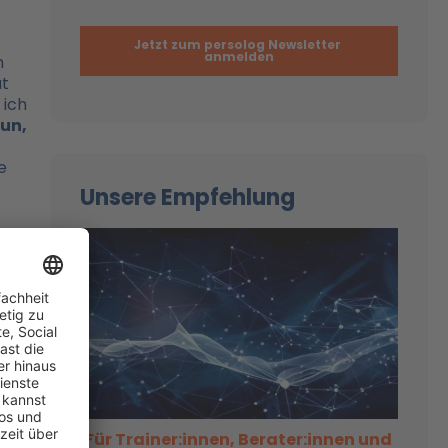
h
ut
 ich
Tun,
e
Unsere Empfehlung
us,
n du
de,
Für Trainer:innen, Berater:innen und