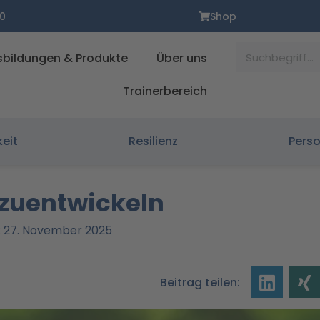
0
Shop
Suche
sbildungen & Produkte
Über uns
Trainerbereich
keit
Resilienz
Pers
rzuentwickeln
rt: 27. November 2025
Beitrag teilen: