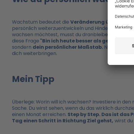
Wachstum bedeutet die
Veränderung über eine H
persönlich weiterzuentwickeln und Hindernisse zu 
wachsen möchtest, musst du dranbleiben, auch wenn 
diese Frage
"Bin ich heute besser als gestern?"
Be
sondern
dein persönlicher Maßstab.
Nicht der Ver
dich weiterbringen.
Mein Tipp
Überlege: Worin will ich wachsen? Investiere in den
Sache. Du wirst sehen, wenn du das wirklich durchz
einen Monat erreichen.
Step by Step.
Das ist das 
Tag einen Schritt in Richtung Ziel gehst,
wirst du 