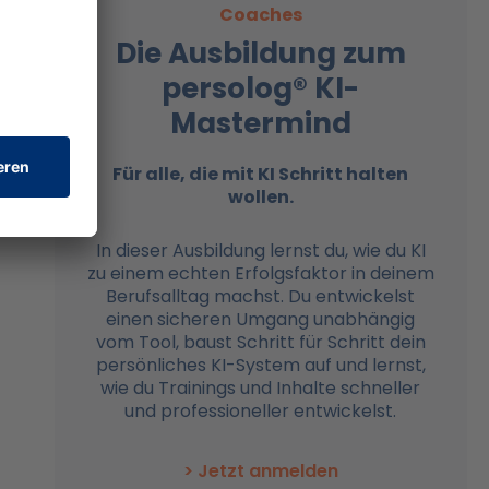
Coaches
Die Ausbildung zum
ch
persolog® KI-
u
Mastermind
,
wird
Für alle, die mit KI
Schritt halten
wollen.
In dieser Ausbildung lernst du, wie du KI
zu einem echten Erfolgsfaktor in deinem
Berufsalltag machst. Du entwickelst
einen sicheren Umgang unabhängig
vom Tool, baust Schritt für Schritt dein
persönliches KI-System auf und lernst,
wie du Trainings und Inhalte schneller
und professioneller entwickelst.
> Jetzt anmelden