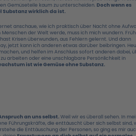
iden Gemüseteile kaum zu unterscheiden.
Doch wenn es
 Substanz wirklich da ist.
rnet anschaue, wie ich praktisch über Nacht ohne Aufw
en Menschen der Welt werde, muss ich mich wundern. Früh
 hast Krisen überwunden, aus Fehlern gelernt. Und dann
Okay, jetzt kann ich anderen etwas darüber beibringen. He
machen, und helfen im Anschluss sofort anderen dabei, ü
zu arbeiten oder eine unschlagbare Persönlichkeit in
achstum ist wie Gemüse ohne Substanz.
Anspruch an uns selbst.
Weil wir es überall sehen. In me
Führungskräfte, die enttäuscht über sich selbst sind, w
erstehe die Enttäuschung der Personen, so ging es mir au
n, deine
Erwartungen an dich selbst auf ein normales