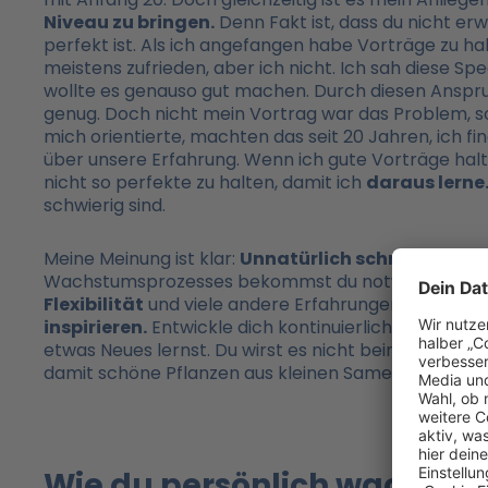
Niveau zu bringen.
Denn Fakt ist, dass du nicht er
perfekt ist. Als ich angefangen habe Vorträge zu ha
meistens zufrieden, aber ich nicht. Ich sah diese S
wollte es genauso gut machen. Durch diesen Anspruc
genug. Doch nicht mein Vortrag war das Problem, son
mich orientierte, machten das seit 20 Jahren, ich f
über unsere Erfahrung. Wenn ich gute Vorträge halten
nicht so perfekte zu halten, damit ich
daraus lerne
schwierig sind.
Meine Meinung ist klar:
Unnatürlich schneller Erfol
Wachstumsprozesses bekommst du notwendige Lek
Flexibilität
und viele andere Erfahrungen, die
deine
inspirieren.
Entwickle dich kontinuierlich. Jeden Tag
etwas Neues lernst. Du wirst es nicht beim ersten 
damit schöne Pflanzen aus kleinen Samen entstehe
Wie du persönlich wachsen