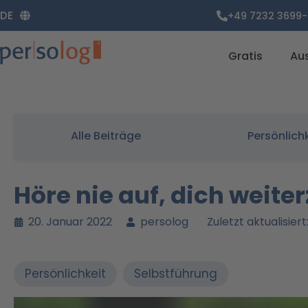
Zum
DE
+49 7232 3699-
Inhalt
springen
Gratis
Au
Alle Beiträge
Persönlich
Höre nie auf, dich weite
20. Januar 2022
persolog
Zuletzt aktualisie
Persönlichkeit
Selbstführung