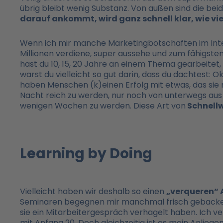
übrig bleibt wenig Substanz. Von außen sind die be
darauf ankommt, wird ganz schnell klar, wie viel
Wenn ich mir manche Marketingbotschaften im Inte
Millionen verdiene, super aussehe und zum fähigst
hast du 10, 15, 20 Jahre an einem Thema gearbeitet,
warst du vielleicht so gut darin, dass du dachtest: 
haben Menschen (k)einen Erfolg mit etwas, das sie 
Nacht reich zu werden, nur noch von unterwegs aus 
wenigen Wochen zu werden. Diese Art von
Schnellw
Learning by Doing
Vielleicht haben wir deshalb so einen
„verqueren“ 
Seminaren begegnen mir manchmal frisch gebackene 
sie ein Mitarbeitergespräch verhagelt haben. Ich v
mit Anfang 20. Doch gleichzeitig ist es mein Anliege