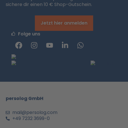
sichere dir einen 10 € Shop-Gutschein.
Jetzt hier anmelden
Folge uns
F
I
Y
L
W
a
n
o
i
h
c
s
u
n
a
e
t
t
k
t
b
a
u
e
s
o
g
b
d
a
o
r
e
i
p
k
a
n
p
m
-
persolog GmbH
i
n
mail@persolog.com
+49 7232 3699-0