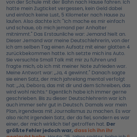
von der Schule mit der Bahn nach Hause fahren. Ich
hatte mein Zugticket vergessen, kein Geld dabei
und einfach keine Lust, 5 Kilometer nach Hause zu
laufen. Also dachte ich: "Ich mache es mir einfach
und schaue, ob mich jemand per Anhalter
mitnimmt." Das Erstaunliche war: Jemand hielt an.
Dieser Jemand war meine Deutschlehrerin, von der
ich am selben Tag einen Aufsatz mit einer glatten 4
zurückbekommen hatte. Ich setzte mich ins Auto.
Sie versuchte Small Talk mit mir zu führen und
fragte mich, ob ich mit meiner Note zufrieden war.
Meine Antwort war: „Ja, 4 gewinnt." Danach sagte
sie einen Satz, der mich jahrelang mental verfolgt
hat: „Ja, Debora, das mit dir und dem Schreiben, das
wird wohl nichts.“ Eigentlich habe ich immer gerne
geschrieben. Bis zu dieser Deutschlehrerin war ich
auch immer sehr gut in Deutsch. Damals war mein
Plan, irgendwas mit Journalismus zu machen. Es war
also nicht irgendein Satz, der da fiel, sondern es war
einer, der mich wirklich tief getroffen hat.
Der
größte Fehler jedoch war,
dass ich ihn ihr
geglaubt habe.
Heute, 25 Jahre später, habe ich
6