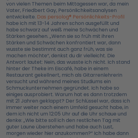
von vielen Themen beim Mittagessen war, da mein
Vater, Friedbert Gay, Persönlichkeitsanalysen
entwickelte.
Das persolog® Persönlichkeits-Profil
habe ich mit 13-14 Jahren schon ausgefüllt und
habe schwarz auf weiß meine Schwächen und
Stärken gesehen. „Wenn sie so früh mit ihren
Stärken und Schwächen konfrontiert war, dann
wusste sie bestimmt auch ganz früh, was sie
machen möchte“, denkst du dir vielleicht. Die
Antwort lautet: Nein, das wusste ich nicht. Ich stand
hinter der Theke im Eiscafé, habe in einem
Restaurant gekellnert, mich als Gitarrenlehrerin
versucht und während meines Studiums ein
Schmuckunternehmen gegründet. Ich habe so
einiges ausprobiert. Warum hat es dann trotzdem
mit 21 Jahren geklappt? Der Schlüssel war, dass ich
immer weiter nach einem Umfeld gesucht habe, in
dem ich nicht um 12:05 Uhr auf die Uhr schaue und
denke: „Wie bitte soll ich den restlichen Tag mit
guter Laune überstehen und habe auch Lust,
morgen wieder hier anzukommen?“ Ich habe dann