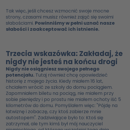
Tak więc, jeśli chcesz wzmocnić swoje mocne
strony, czasami musisz również zająć się swoimi
słabościami.
Powinniśmy w pełni uznać nasze
słabości i zaakceptować ich istnienie.
Trzecia wskazówka: Zakładaj, że
nigdy nie jesteś na końcu drogi
Nigdy nie osiągniesz swojego pełnego
potencjału.
Tutaj również chcę opowiedzieć
historię z mojego życia. Kiedy miałem 16 lat,
chciałem wrócić ze szkoły do domu pociągiem.
Zapomniałem biletu na pociąg, nie miałem przy
sobie pieniędzy i po prostu nie miałem ochoty iść 5
kilometrów do domu. Pomyślałem więc: "Pójdę na
łatwiznę i zobaczę, czy ktoś zabierze mnie
autostopem". Zadziwiające było to: Ktoś się
zatrzymał, ale tym kimś był mój nauczyciel
niemieckiego, od którego wcześniej tego dnia