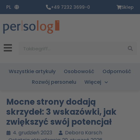
Zum
PL
+49 7232 3699-0
Sklep
Inhalt
springen
Suche
Wszystkie artykuły
Osobowość
Odporność
Rozwój personelu
Więcej
Mocne strony dodają
skrzydeł: 3 wskazówki, jak
zwiększyć swój potencjał
4. grudzień 2023
Debora Karsch