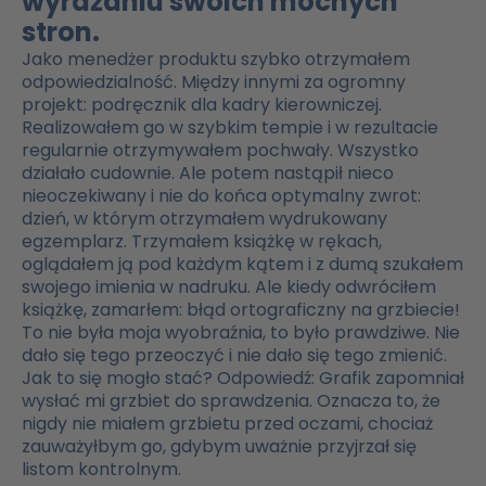
wyrażaniu swoich mocnych
stron.
Jako menedżer produktu szybko otrzymałem
odpowiedzialność. Między innymi za ogromny
projekt: podręcznik dla kadry kierowniczej.
Realizowałem go w szybkim tempie i w rezultacie
regularnie otrzymywałem pochwały. Wszystko
działało cudownie. Ale potem nastąpił nieco
nieoczekiwany i nie do końca optymalny zwrot:
dzień, w którym otrzymałem wydrukowany
egzemplarz. Trzymałem książkę w rękach,
oglądałem ją pod każdym kątem i z dumą szukałem
swojego imienia w nadruku. Ale kiedy odwróciłem
książkę, zamarłem: błąd ortograficzny na grzbiecie!
To nie była moja wyobraźnia, to było prawdziwe. Nie
dało się tego przeoczyć i nie dało się tego zmienić.
Jak to się mogło stać? Odpowiedź: Grafik zapomniał
wysłać mi grzbiet do sprawdzenia. Oznacza to, że
nigdy nie miałem grzbietu przed oczami, chociaż
zauważyłbym go, gdybym uważnie przyjrzał się
listom kontrolnym.