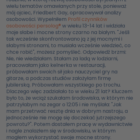
wielu tematów omawianych przy stole, ponieważ
mój ojciec, Friedbert Gay, opracowywał analizy
osobowości. Wypełniłem
Profil czynników
osobowości persolog®
w wieku 13-14 lat i widziała
moje słabe i mocne strony czarno na białym. "Jeśli
tak wcześnie skonfrontowano ją z jej mocnymi i
słabymi stronami, to musiała wcześnie wiedzieć, co
chce robić", możesz pomyśleć. Odpowiedź brzmi:
Nie, nie wiedziałam. Stałam za ladą w lodziarni,
pracowałam jako kelnerka w restauracji,
próbowałam swoich sił jako nauczyciel gry na
gitarze, a podczas studiów założyłam firmę
jubilerską. Próbowałam wszystkiego po trochu.
Dlaczego więc zadziałało to w wieku 21 lat? Kluczem
było to, że wciąż szukałam środowiska, w którym nie
patrzyłabym na zegar o 12:05 i nie myślała: "Jak
mam przetrwać resztę dnia w dobrym nastroju, a
jednocześnie nie mogę się doczekać jutrzejszego
powrotu?". Potem dostałem pracę w wydawnictwie
i nagle znalazłem się w środowisku, w którym
mogłem wykorzystać swoje mocne strony.