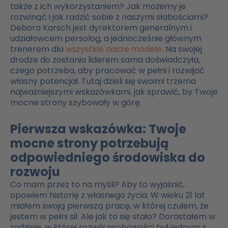
także z ich wykorzystaniem? Jak możemy je
rozwinąć i jak radzić sobie z naszymi słabościami?
Debora Karsch jest dyrektorem generalnym i
udziałowcem persolog, a jednocześnie głównym
trenerem dla
wszystkie nasze modele
. Na swojej
drodze do zostania liderem sama doświadczyła,
czego potrzeba, aby pracować w pełni i rozwijać
własny potencjał. Tutaj dzieli się swoimi trzema
najważniejszymi wskazówkami, jak sprawić, by Twoje
mocne strony szybowały w górę.
Pierwsza wskazówka: Twoje
mocne strony potrzebują
odpowiedniego środowiska do
rozwoju
Co mam przez to na myśli? Aby to wyjaśnić,
opowiem historię z własnego życia. W wieku 21 lat
miałem swoją pierwszą pracę, w której czułem, że
jestem w pełni sił. Ale jak to się stało? Dorastałem w
rodzinie, w której rozwój osobowości był jednym z