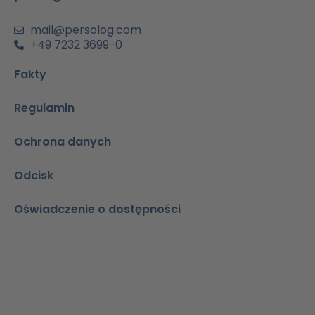
a
i
n
mail@persolog.com
+49 7232 3699-0
Fakty
Regulamin
Ochrona danych
Odcisk
Oświadczenie o dostępności