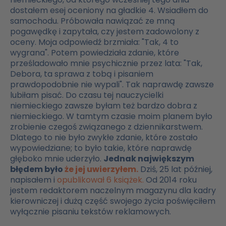
dostałem esej oceniony na gładkie 4. Wsiadłem do
samochodu. Próbowała nawiązać ze mną
pogawędkę i zapytała, czy jestem zadowolony z
oceny. Moja odpowiedź brzmiała: "Tak, 4 to
wygrana". Potem powiedziała zdanie, które
prześladowało mnie psychicznie przez lata: "Tak,
Debora, ta sprawa z tobą i pisaniem
prawdopodobnie nie wypali". Tak naprawdę zawsze
lubiłam pisać. Do czasu tej nauczycielki
niemieckiego zawsze byłam też bardzo dobra z
niemieckiego. W tamtym czasie moim planem było
zrobienie czegoś związanego z dziennikarstwem.
Dlatego to nie było zwykłe zdanie, które zostało
wypowiedziane; to było takie, które naprawdę
głęboko mnie uderzyło.
Jednak największym
błędem było
że jej uwierzyłem.
Dziś, 25 lat później,
napisałem i
opublikował 6 książek.
Od 2014 roku
jestem redaktorem naczelnym magazynu dla kadry
kierowniczej i dużą część swojego życia poświęciłem
wyłącznie pisaniu tekstów reklamowych.