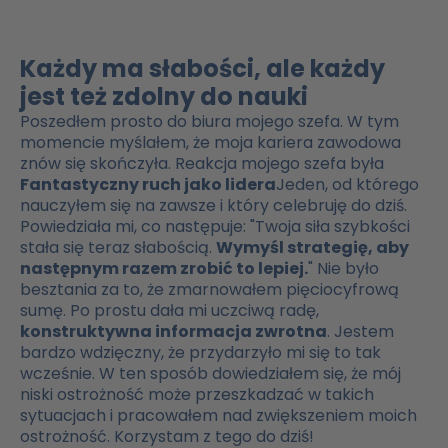
Każdy ma słabości, ale każdy
jest też zdolny do nauki
Poszedłem prosto do biura mojego szefa. W tym
momencie myślałem, że moja kariera zawodowa
znów się skończyła. Reakcja mojego szefa była
Fantastyczny ruch jako lidera
Jeden, od którego
nauczyłem się na zawsze i który celebruję do dziś.
Powiedziała mi, co następuje: "Twoja siła szybkości
stała się teraz słabością.
Wymyśl strategię, aby
następnym razem zrobić to lepiej.
" Nie było
besztania za to, że zmarnowałem pięciocyfrową
sumę. Po prostu dała mi uczciwą radę,
konstruktywna informacja zwrotna
. Jestem
bardzo wdzięczny, że przydarzyło mi się to tak
wcześnie. W ten sposób dowiedziałem się, że mój
niski
ostrożność
może przeszkadzać w takich
sytuacjach i pracowałem nad zwiększeniem moich
ostrożność
. Korzystam z tego do dziś!