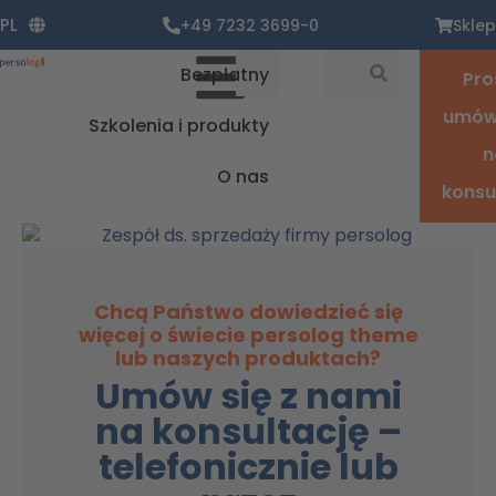
Zum
PL
+49 7232 3699-0
Sklep
Inhalt
springen
Suche
Suche
Bezpłatny
Pro
umówi
Szkolenia i produkty
n
O nas
konsu
Chcą Państwo dowiedzieć się
więcej o świecie persolog theme
lub naszych produktach?
Umów się z nami
na konsultację –
telefonicznie lub