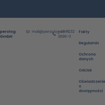
perolog
mail@persolog.com
+49 7232
Fakty
GmbH
3699-0
Regulamin
Ochrona
danych
Odcisk
Oświadczeni
o
dostępności