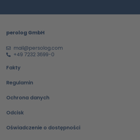
b
a
u
e
s
o
g
b
d
a
o
r
e
i
p
k
a
n
p
m
-
perolog GmbH
a
i
n
mail@persolog.com
+49 7232 3699-0
Fakty
Regulamin
Ochrona danych
Odcisk
Oświadczenie o dostępności