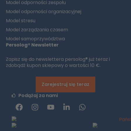
Model odporności zespołu
Model odporności organizacyjnej
Model stresu
Model zarządzania czasem
Model samoprzywództwa
Persolog® Newsletter
Zapisz się do newslettera persolog® już teraz i
zdobądź kupon sklepowy o wartości 10 €.
Zarejestruj się teraz
Podążaj za nami
F
I
y
L
W
a
n
o
i
h
c
s
u
n
a
e
t
t
k
t