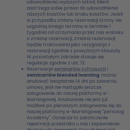
udowodnienia wyższych szkód, klient
zastrzega sobie prawo do udowodnienia
niższych kosztów lub braku kosztów. Jeżeli
w przypadku zmiany rezerwacji strony nie
uzgodnią innego terminu w terminie 1
tygodnia od otrzymania przez nas wniosku
o zmianę rezerwacji, zmiana rezerwacji
będzie traktowana jako rezygnacja z
rezerwacji zgodnie z powyższym klauzulą.
W pozostałym zakresie stosuje się
regulacje zgodnie z ust. 13.
Rezerwacje
seminariów cyfrowych
i
seminariów blended learning
można
anulować bezpłatnie 14 dni po zawarciu
umowy, jeśli nie nastąpiło jeszcze
zalogowanie do naszej platformy e-
learningowej. Anulowanie nie jest już
możliwe po pierwszym zalogowaniu się do
naszej platformy e-learningowej "persolog
Academy". Oznacza to zakończenie
rejestracji uczestnika u nas i zapewnienie
dostępu do logowania. Decydująca jest