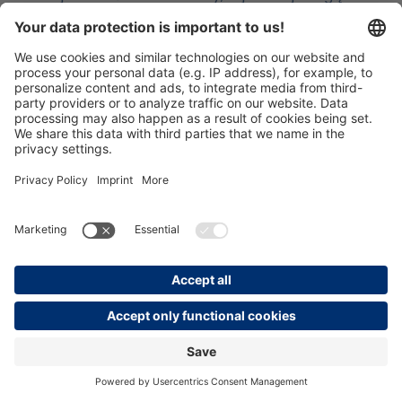
dokonać wyłącznie osoby posiadające pełną
zdolność do czynności prawnych i
upoważnione osoby fizyczne. W przypadku
wygaśnięcia upoważnienia do
reprezentowania zarejestrowanej osoby
upoważnionej, należy niezwłocznie wyznaczyć
nową osobę upoważnioną jako osobę
kontaktową
.
b. Jeśli klient jest konsumentem, podczas
rejestracji konta klienta musi podać tytuł,
swoje imię i nazwisko oraz adres e-mail, a
także wybrać hasło (dane dostępowe). Jeśli
klient jest przedsiębiorcą, podczas rejestracji
musi podać pełną nazwę firmy lub nazwę
przedsiębiorcy wraz z adresem e-mail i
wybrać hasło (dane dostępowe). Klient jest
odpowiedzialny za zapewnienie, że informacje
podane podczas rejestracji są prawdziwe i
kompletne. Jeśli klient poda nieprawidłowe
lub niekompletne informacje, mamy prawo
do zamknięcia i usunięcia konta klienta bez