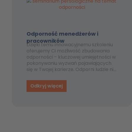
Odporność menedżerów i
pracowników
Dzięki temu innowacyjnemu szkoleniu
oferujemy Ci możliwość zbudowania
odporności – kluczowej umiejętności w
pokonywaniu wyzwań pojawiających
się w Twojej karierze. Odporni ludzie nie
tylko szybciej podnoszą się na duchu
po niepowodzeniach, ale także lepiej
Odkryj więcej
wykorzystują te doświadczenia do
rozwoju osobistego i zawodowego.