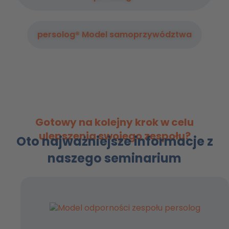
persolog® Model samoprzywództwa
Gotowy na kolejny krok w celu
ulepszenia swojego zespołu?
Oto najważniejsze informacje z
naszego seminarium