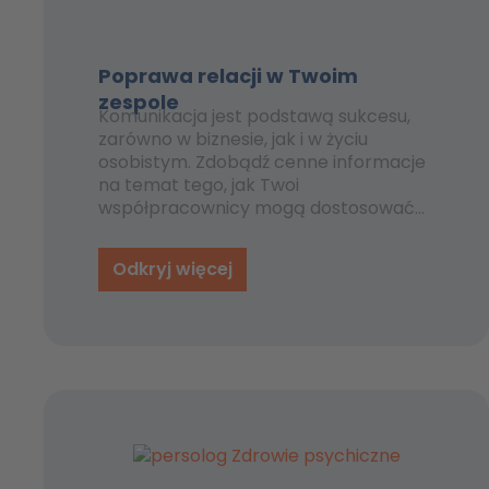
Poprawa relacji w Twoim
zespole
Komunikacja jest podstawą sukcesu,
zarówno w biznesie, jak i w życiu
osobistym. Zdobądź cenne informacje
na temat tego, jak Twoi
współpracownicy mogą dostosować
swoją komunikację w celu uzyskania
optymalnej wydajności przy różnych
Odkryj więcej
stylach zachowania. Czy zastanawiałeś
się kiedyś, jaką moc możesz uwolnić,
lepiej się dogadując?