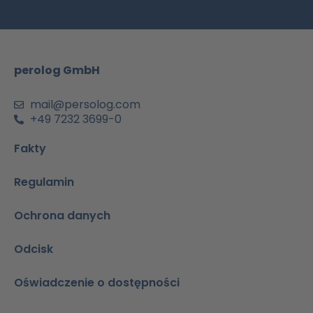
b
a
u
e
s
o
g
b
d
a
o
r
e
i
p
k
a
n
p
m
-
perolog GmbH
a
i
n
mail@persolog.com
+49 7232 3699-0
Fakty
Regulamin
Ochrona danych
Odcisk
Oświadczenie o dostępności