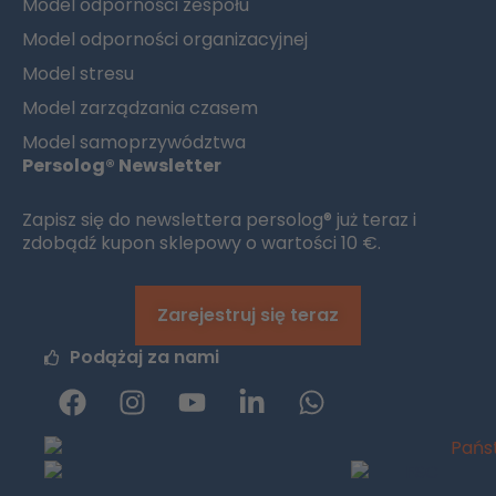
Model odporności zespołu
Model odporności organizacyjnej
Model stresu
Model zarządzania czasem
Model samoprzywództwa
Persolog® Newsletter
Zapisz się do newslettera persolog® już teraz i
zdobądź kupon sklepowy o wartości 10 €.
Zarejestruj się teraz
Podążaj za nami
F
I
y
L
W
a
n
o
i
h
c
s
u
n
a
e
t
t
k
t