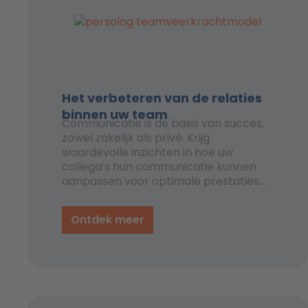
Het verbeteren van de relaties
binnen uw team
Communicatie is de basis van succes,
zowel zakelijk als privé. Krijg
waardevolle inzichten in hoe uw
collega’s hun communicatie kunnen
aanpassen voor optimale prestaties
met verschillende gedragsstijlen. Heeft
u ooit nagedacht over de kracht die u
Ontdek meer
kunt ontketenen door beter met
elkaar om te gaan?