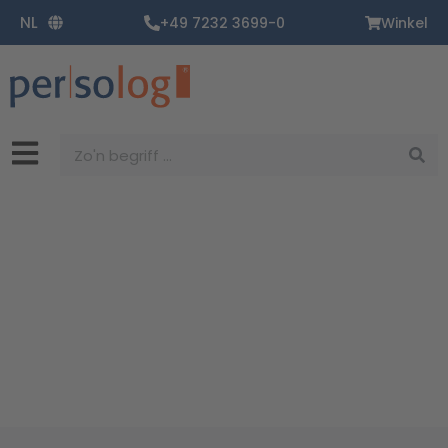
Ga
NL
+49 7232 3699-0
Winkel
naar
de
inhoud
Zoekopdracht