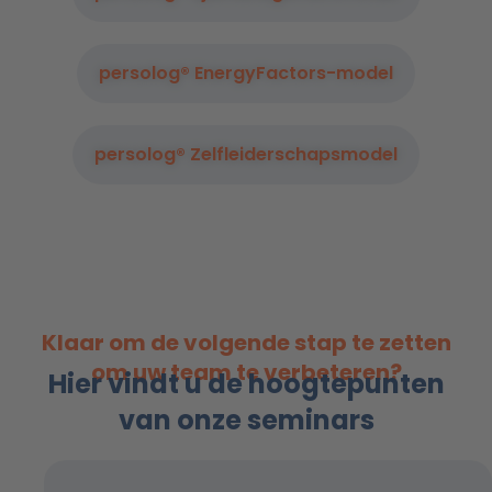
persolog® EnergyFactors-model
persolog® Zelfleiderschapsmodel
Klaar om de volgende stap te zetten
om uw team te verbeteren?
Hier vindt u de hoogtepunten
van onze seminars