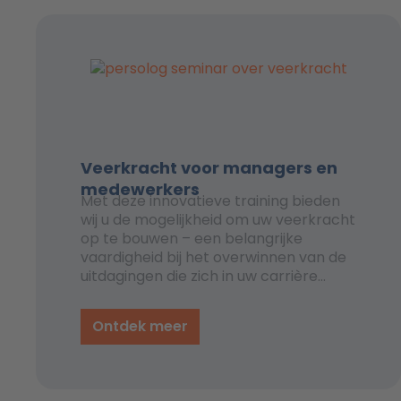
Veerkracht voor managers en
medewerkers
Met deze innovatieve training bieden
wij u de mogelijkheid om uw veerkracht
op te bouwen – een belangrijke
vaardigheid bij het overwinnen van de
uitdagingen die zich in uw carrière
voordoen. Veerkrachtige mensen
herstellen niet alleen sneller van
Ontdek meer
tegenslagen, maar maken ook beter
gebruik van deze ervaringen voor
persoonlijke en professionele groei.