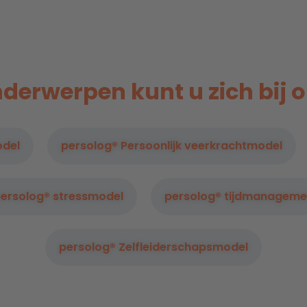
erwerpen kunt u zich bij on
odel
persolog® Persoonlijk veerkrachtmodel
ersolog® stressmodel
persolog® tijdmanagem
persolog® Zelfleiderschapsmodel