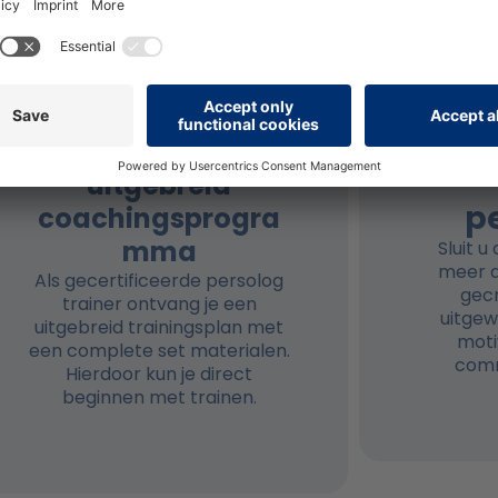
Ontvang een
uitgebreid
p
coachingsprogra
mma
Sluit 
meer d
Als gecertificeerde persolog
gec
trainer ontvang je een
uitgew
uitgebreid trainingsplan met
moti
een complete set materialen.
comm
Hierdoor kun je direct
beginnen met trainen.