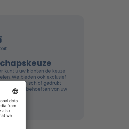
teit
schapskeuze
er kunt u uw klanten de keuze
ielen. We bieden ook exclusief
 in elektronisch of gedrukt
ssen aan de behoeften van uw
en.