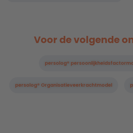
Voor de volgende ond
persolog® persoonlijkheidsfactorm
persolog® Organisatieveerkrachtmodel
p