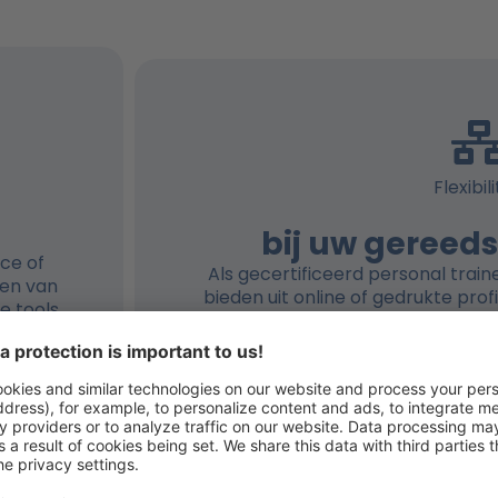
Flexibili
bij uw gereed
ace of
Als gecertificeerd personal train
elen van
bieden uit online of gedrukte prof
e tools
coachingmateriaal, beschikbaar
ng maken
formaat, zodat u zich kunt aanpa
n samen
cliënt