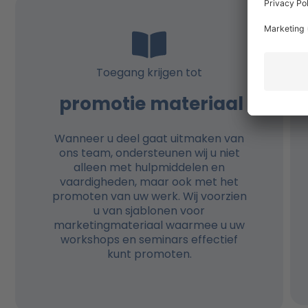
Toegang krijgen tot
promotie materiaal
Wanneer u deel gaat uitmaken van
ons team, ondersteunen wij u niet
alleen met hulpmiddelen en
vaardigheden, maar ook met het
promoten van uw werk. Wij voorzien
u van sjablonen voor
marketingmateriaal waarmee u uw
workshops en seminars effectief
kunt promoten.