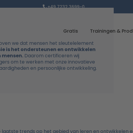
+49 7232 3699-0
Gratis
Trainingen & Pro
geloven we dat mensen het sleutelelement
ie is het ondersteunen en ontwikkelen
n mensen.
Daarom certificeren wij
agers om te werken met onze innovatieve
vaardigheden en persoonlijke ontwikkeling.
aatste trends op het gebied van leren en ontwikkelen en 