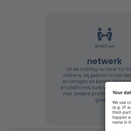
Breid uw
netwerk
Of de training nu face-to-f
online is, wij geloven in het d
ervaringen en kennis. Met onz
en platforms kunt u verbindi
met andere professionals e
groeien.