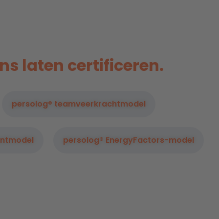
s laten certificeren.
persolog® teamveerkrachtmodel
entmodel
persolog® EnergyFactors-model