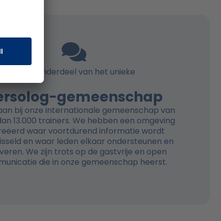
Word onderdeel van het unieke
ersolog-gemeenschap
u aan bij onze internationale gemeenschap van
an 13.000 trainers. We hebben een omgeving
reëerd waar voortdurend informatie wordt
isseld en waar leden elkaar ondersteunen en
veren. We zijn trots op de gastvrije en open
unicatie die in onze gemeenschap heerst.