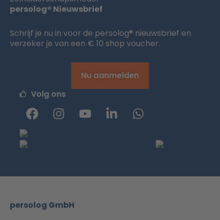
persolog® Nieuwsbrief
Schrijf je nu in voor de persolog® nieuwsbrief en
verzeker je van een € 10 shop voucher.
Nu aanmelden
Volg ons
F
I
Y
L
W
a
n
o
i
h
c
s
u
n
a
e
t
T
k
t
b
a
u
e
s
o
g
b
d
a
o
r
e
i
p
k
a
n
p
m
-
persolog GmbH
i