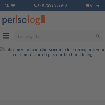
Ga
NL
+49 7232 3699-0
Winkel
naar
de
inhoud
Zoekopdracht