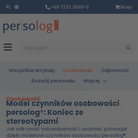
Zum
PL
+49 7232 3699-0
Sklep
Inhalt
springen
Suche
Wszystkie artykuły
Osobowość
Odporność
Rozwój personelu
Więcej
Osobowość
Model czynników osobowości
persolog®: Koniec ze
stereotypami
Jak odkrywać indywidualność i uwalniać potencjał
dzięki modelowi czynników osobowości persolog®: