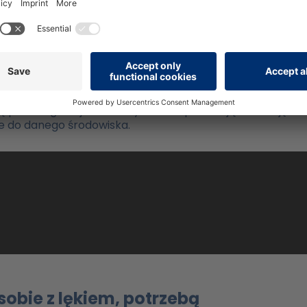
 i zarządzaniu zasobami ludzkimi:
dzy w otoczeniu?
lub elastyczność w odniesieniu do swoich wartości i zasa
niższy wynik niekoniecznie oznacza coś złego. W niektóry
są postrzegane jako asertywne lub posiadające umiejętno
e do danego środowiska.
sobie z lękiem, potrzebą