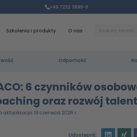
+49 7232 3699-0
Suche
Szkolenia i produkty
O nas
owość
Odporność
Ro
O: 6 czynników osobowoś
aching oraz rozwój talen
a aktualizacja: 19 czerwca 2026 r.
Udostępnij: