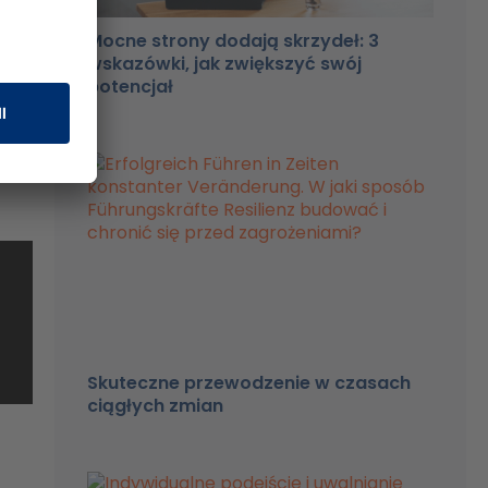
Mocne strony dodają skrzydeł: 3
wskazówki, jak zwiększyć swój
potencjał
d?
ch
ści
Skuteczne przewodzenie w czasach
ciągłych zmian