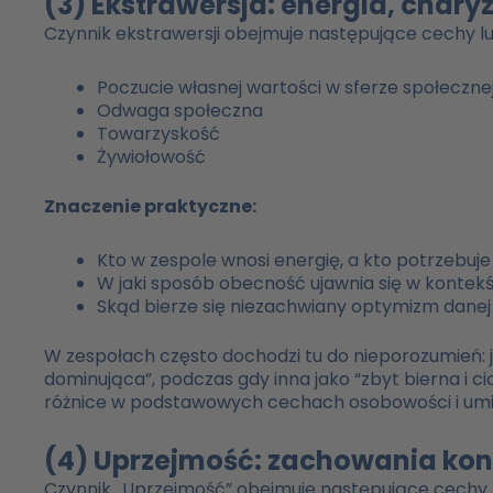
(3) Ekstrawersja: energia, chary
Czynnik ekstrawersji obejmuje następujące cechy l
Poczucie własnej wartości w sferze społeczne
Odwaga społeczna
Towarzyskość
Żywiołowość
Znaczenie praktyczne:
Kto w zespole wnosi energię, a kto potrzebu
W jaki sposób obecność ujawnia się w kontek
Skąd bierze się niezachwiany optymizm dane
W zespołach często dochodzi tu do nieporozumień: j
dominująca”, podczas gdy inna jako “zbyt bierna i 
różnice w podstawowych cechach osobowości i umie
(4) Uprzejmość: zachowania kon
Czynnik „Uprzejmość” obejmuje następujące cechy 