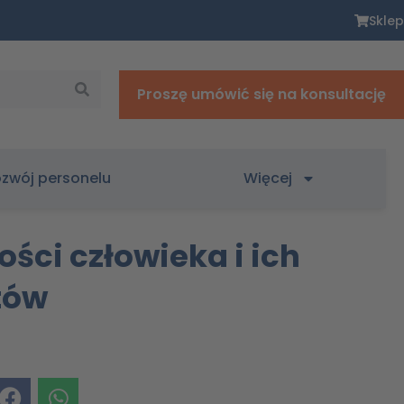
Sklep
Proszę umówić się na konsultację
zwój personelu
Więcej
ci człowieka i ich
tów