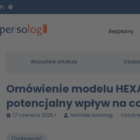
Zum
PL
Inhalt
springen
Bezpłatny
Wszystkie artykuły
Osob
Omówienie modelu HEXAC
potencjalny wpływ na co
17 czerwca 2026 r.
Nathalie Sonntag
Ostatni
Osobowość