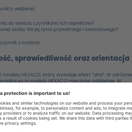
unkty widzenia:
eniu do sześciu czynników i ich aspektów?
anej osoby dla jej życia prywatnego i zawodowego?
 czynnik z osobna.
ność, sprawiedliwość oraz orientacja
t modelu HEXACO, który wywołuje efekt “aha”. W odróżnie
 czynnika są w modelu HEXACO mierzone oddzielnie. W
je następujące cechy lub aspekty: