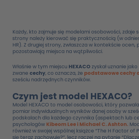
Każdy, kto zajmuje się modelami osobowości, zdaje 
strony należy kierować się praktycznością (w odnies
HR). Z drugiej strony, zwłaszcza w kontekście ocen,
pozostawiają miejsca na wątpliwości.
Właśnie w tym miejscu
HEXACO
zyskał uznanie jak
zwane
cechy
, co oznacza, że
podstawowe cechy 
sześciu nadrzędnych czynników.
Czym jest model HEXACO?
Model HEXACO to model osobowości, który pozwala
pomiar indywidualnych wyników danej osoby w sześ
podskalach dla każdego czynnika (aspektach lub c
psychologów
Kibeom Lee i Michael C. Ashton.
Mode
również w swojej wspólnej książce “The H Factor of
się teraz zachowuję?”, lecz raczej na pytanie “Dlac