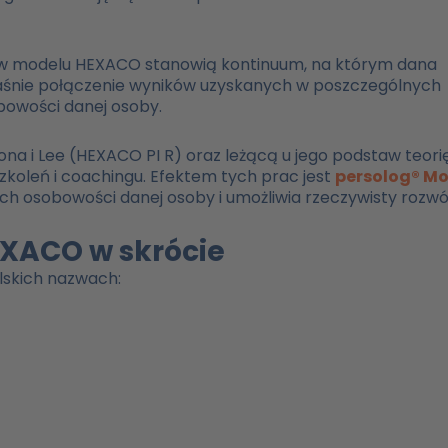
le w modelu HEXACO stanowią kontinuum, na którym dana
właśnie połączenie wyników uzyskanych w poszczególnych
bowości danej osoby.
na i Lee (HEXACO PI R) oraz leżącą u jego podstaw teori
zkoleń i coachingu. Efektem tych prac jest
persolog
®
Mo
ch osobowości danej osoby i umożliwia rzeczywisty rozwój
XACO w skrócie
lskich nazwach: