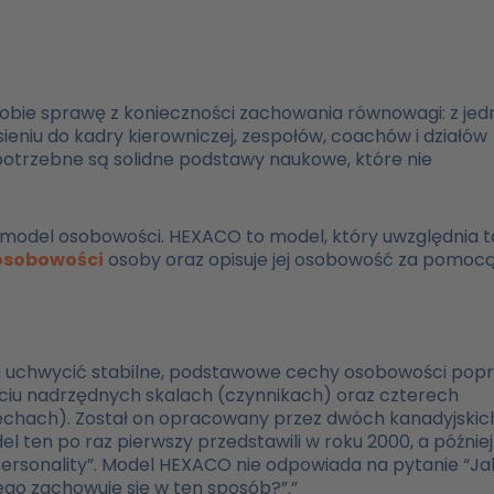
sobie sprawę z konieczności zachowania równowagi: z jed
ieniu do kadry kierowniczej, zespołów, coachów i działów
 potrzebne są solidne podstawy naukowe, które nie
o model osobowości. HEXACO to model, który uwzględnia t
osobowości
osoby oraz opisuje jej osobowość za pomoc
 uchwycić stabilne, podstawowe cechy osobowości pop
ciu nadrzędnych skalach (czynnikach) oraz czterech
echach). Został on opracowany przez dwóch kanadyjskic
l ten po raz pierwszy przedstawili w roku 2000, a później
 Personality”. Model HEXACO nie odpowiada na pytanie “Ja
zego zachowuję się w ten sposób?”.”