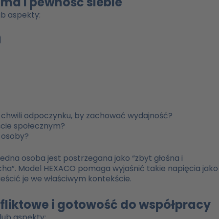
zma i pewność siebie
ub aspekty:
j
je chwili odpoczynku, by zachować wydajność?
ście społecznym?
j osoby?
edna osoba jest postrzegana jako “zbyt głośna i
cicha”. Model HEXACO pomaga wyjaśnić takie napięcia jako
ścić je we właściwym kontekście.
fliktowe i gotowość do współpracy
lub aspekty: