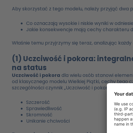
Aby skorzystać z tego modelu, należy przyjąć dwa p
Co oznaczają wysokie i niskie wyniki w odniesi
Jakie konsekwencje mają cechy charakteru d
Właśnie temu przyjrzymy się teraz, analizując każdy
(1) Uczciwość i pokora: integral
na status
Uczciwość i pokora
dla wielu osób stanowi elemen
od klasycznego modelu Wielkiej Piątki, cechy tego
szczególności czynnik „Uczciwość i pokora” obejmu
Szczerość
Sprawiedliwość
Skromność
Unikanie chciwości