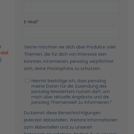
ę
del
.