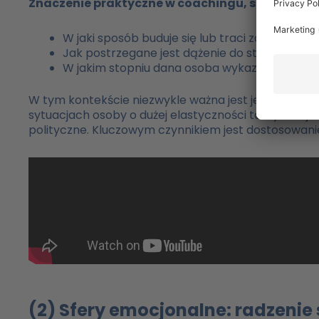
Znaczenie praktyczne w coachingu, szkoleniach
W jaki sposób buduje się lub traci zaufanie?
Jak postrzegane jest dążenie do statusu i wła
W jakim stopniu dana osoba wykazuje jasność 
W tym kontekście niezwykle ważna jest jedna rzecz: 
sytuacjach osoby o dużej elastyczności taktycznej 
polityczne. Kluczowym czynnikiem jest dostosowani
(2) Sfery emocjonalne: radzenie 