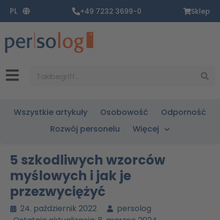
Zum
PL
+49 7232 3699-0
Sklep
Inhalt
springen
Suche
Wszystkie artykuły
Osobowość
Odporność
Rozwój personelu
Więcej
5 szkodliwych wzorców
myślowych i jak je
przezwyciężyć
24. październik 2022
persolog