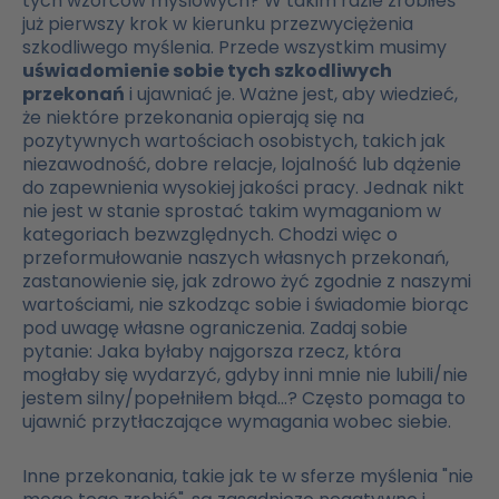
tych wzorców myślowych? W takim razie zrobiłeś
już pierwszy krok w kierunku przezwyciężenia
szkodliwego myślenia. Przede wszystkim musimy
uświadomienie sobie tych szkodliwych
przekonań
i ujawniać je. Ważne jest, aby wiedzieć,
że niektóre przekonania opierają się na
pozytywnych wartościach osobistych, takich jak
niezawodność, dobre relacje, lojalność lub dążenie
do zapewnienia wysokiej jakości pracy. Jednak nikt
nie jest w stanie sprostać takim wymaganiom w
kategoriach bezwzględnych. Chodzi więc o
przeformułowanie naszych własnych przekonań,
zastanowienie się, jak zdrowo żyć zgodnie z naszymi
wartościami, nie szkodząc sobie i świadomie biorąc
pod uwagę własne ograniczenia. Zadaj sobie
pytanie: Jaka byłaby najgorsza rzecz, która
mogłaby się wydarzyć, gdyby inni mnie nie lubili/nie
jestem silny/popełniłem błąd...? Często pomaga to
ujawnić przytłaczające wymagania wobec siebie.
Inne przekonania, takie jak te w sferze myślenia "nie