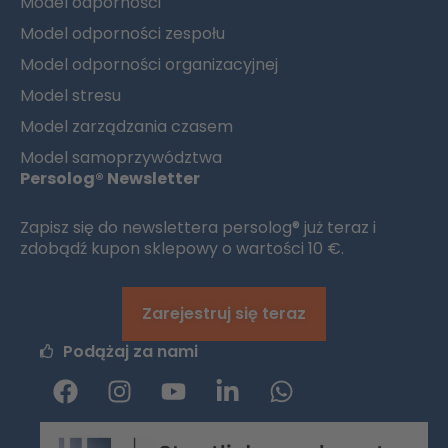
Model odporności
Model odporności zespołu
Model odporności organizacyjnej
Model stresu
Model zarządzania czasem
Model samoprzywództwa
Persolog® Newsletter
Zapisz się do newslettera persolog® już teraz i
zdobądź kupon sklepowy o wartości 10 €.
Zarejestruj się teraz
Podążaj za nami
F
I
y
L
W
a
n
o
i
h
c
s
u
n
a