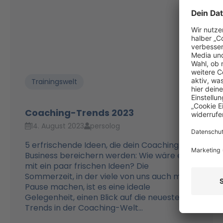
Trainingswelt
Coaching-Trends 2023
14. August 2023
persolog
5 erfrischende Ideen, die dein Coaching
Business bereichern werden: Wie wäre es
mit ein paar frischen Ideen? Die
Sommerzeit, in der viele von uns auch mal
Pause machen, ist es eine ideale
Gelegenheit, einen Blick auf die neuesten
Trends in der Coaching-Welt...