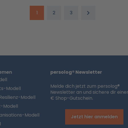
1
2
3
hemen
persolog® Newsletter
ell
Melde dich jetzt zum persolog®
ts-Modell
Newsletter an und sichere dir eine
Resilienz-Modell
€ Shop-Gutschein.
z-Modell
anisations-Modell
Jetzt hier anmelden
l