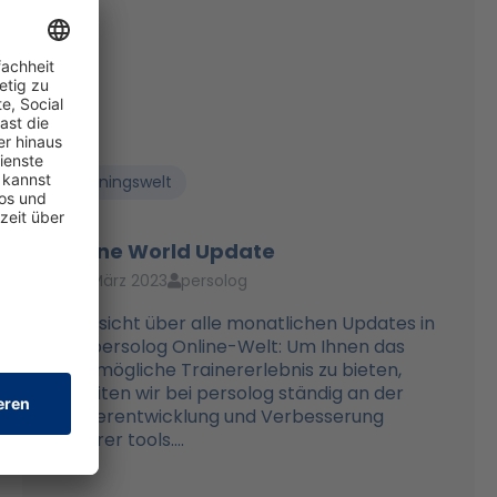
Trainingswelt
Online World Update
13. März 2023
persolog
Übersicht über alle monatlichen Updates in
der persolog Online-Welt: Um Ihnen das
bestmögliche Trainererlebnis zu bieten,
arbeiten wir bei persolog ständig an der
Weiterentwicklung und Verbesserung
unserer tools....