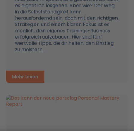
es eigentlich losgehen. Aber wie? Der Weg
in die Selbstständigkeit kann
herausfordernd sein, doch mit den richtigen
Strategien und einem klaren Fokus ist es
möglich, dein eigenes Trainings-Business
erfolgreich aufzubauen. Hier sind fünf
wertvolle Tipps, die dir helfen, den Einstieg
zu meistern...
Mehr lesen