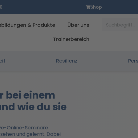
0
Shop
Suche
sbildungen & Produkte
Über uns
Trainerbereich
eit
Resilienz
Per
r bei einem
nd wie du sie
Live-Online-Seminare
esehen und gelernt. Dabei