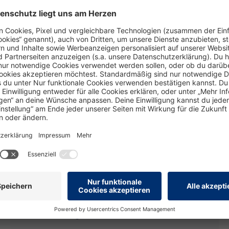
Persönlichkeit
Trainingswelt
Das kann der neue persolog
Personal Mastery Report
20. März 2023
persolog
Produktentwicklerin Dr. Lana Ott im
Interview: Die persolog Produkte werden
ständig weiterentwickelt. Unser Ziel ist es,
nicht nur neue inhaltliche und technische
Anforderungen zu erfüllen, sondern auch
den bestmöglichen Nutzen zu bieten...