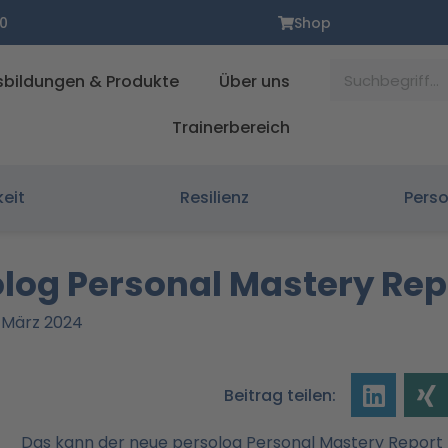
0
Shop
Suche
sbildungen & Produkte
Über uns
Trainerbereich
keit
Resilienz
Pers
log Personal Mastery Rep
1. März 2024
Beitrag teilen: