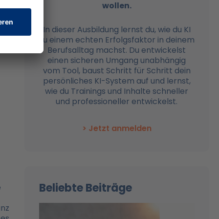
wollen.
In dieser Ausbildung lernst du, wie du KI
zu einem echten Erfolgsfaktor in deinem
Berufsalltag machst. Du entwickelst
einen sicheren Umgang unabhängig
vom Tool, baust Schritt für Schritt dein
persönliches KI-System auf und lernst,
wie du Trainings und Inhalte schneller
und professioneller entwickelst.
> Jetzt anmelden
Beliebte Beiträge
e
anz
hes