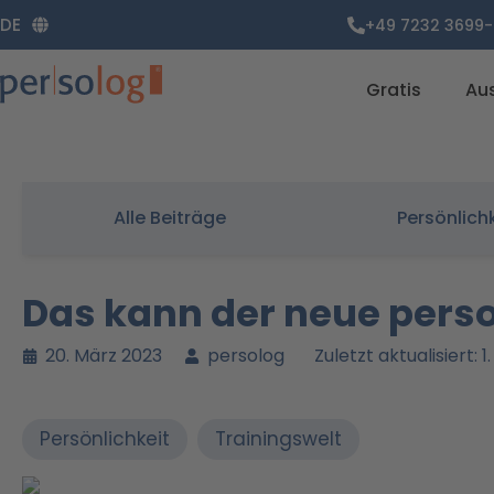
Zum
DE
+49 7232 3699-
Inhalt
springen
Gratis
Au
Alle Beiträge
Persönlich
Das kann der neue perso
20. März 2023
persolog
Zuletzt aktualisiert: 
Persönlichkeit
Trainingswelt