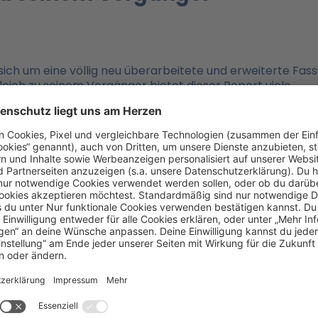
ich um eine völlig neu überarbeitete und erweiterte Fas
gleich zu seinem Vorgänger bietet dieser Report viele
ook
– modern, attraktiv und lesefreundlich.
eport enthält ein ausführliches Inhaltsverzeichnis in Fo
ssung aller im Online-Profil enthaltenen Interpretatio
nteraktiven Charakter
des Reports. Der Anwender hat d
rm zu bearbeiten, ohne ihn ausdrucken zu müssen. So
htigen Beschreibungen und ist in der Lage, die im Report
nspläne direkt am Computer zu bearbeiten und das
rgänger-Bericht Online-Profils „Persönlichkeit im Fokus“ s
ings in einer stilistisch modifizierten Form und in einer
unserem Klassiker, dem
persolog® Persönlichkeits-Profil
7, sind in den Mastery Report eingeflossen.