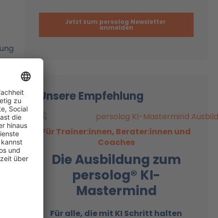
sung
Unsere Empfehlung
rm
nen.
ie
Für Trainer:innen, Berater:innen und
Coaches
Die Ausbildung zum
persolog® KI-
ind
Mastermind
Für alle, die mit KI
Schritt halten