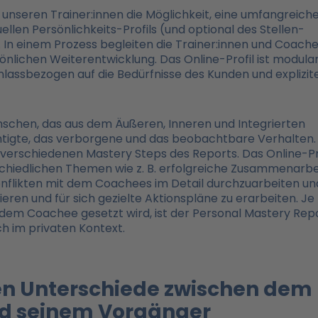
unseren Trainer:innen die Möglichkeit, eine umfangreich
uellen Persönlichkeits-Profils (und optional des Stellen-
. In einem Prozess begleiten die Trainer:innen und Coach
önlichen Weiterentwicklung. Das Online-Profil ist modula
anlassbezogen auf die Bedürfnisse des Kunden und explizit
nschen, das aus dem Äußeren, Inneren und Integrierten
chtigte, das verborgene und das beobachtbare Verhalten.
e verschiedenen Mastery Steps des Reports. Das Online-Pr
schiedlichen Themen wie z. B. erfolgreiche Zusammenarbei
nflikten mit dem Coachees im Detail durchzuarbeiten un
ieren und für sich gezielte Aktionspläne zu erarbeiten. Je
dem Coachee gesetzt wird, ist der Personal Mastery Rep
ch im privaten Kontext.
en Unterschiede zwischen dem
nd seinem Vorgänger