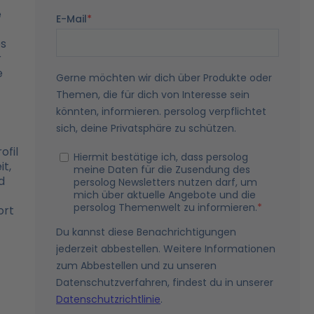
e
es
r
e
ofil
t,
d
ort