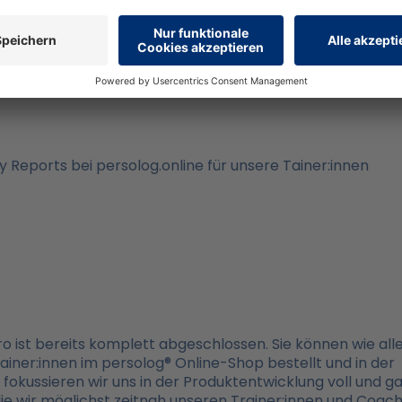
nal Mastery Reports gibt es
 Reports bei persolog.online für unsere Tainer:innen
ro ist bereits komplett abgeschlossen. Sie können wie all
rainer:innen im persolog® Online-Shop bestellt und in der
fokussieren wir uns in der Produktentwicklung voll und g
die wir möglichst zeitnah unseren Trainer:innen und Coac