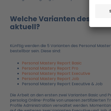
Welche Varianten des Perso
aktuell?
Künftig werden die 5 Varianten des Personal Mastery
bestellbar sein. Diese sind:
Personal Mastery Report Basic
Personal Mastery Report Pro
Personal Mastery Report Executive
Personal Mastery Report Job
Personal Mastery Report Executive & Job
Die Arbeit an den ersten zwei Varianten Basic und P
persolog Online-Profile von unseren zertifizierten T
Profile Administration verwaltet werden. Momentan 
auf die weiteren zwei Varianten Executive und Job, 