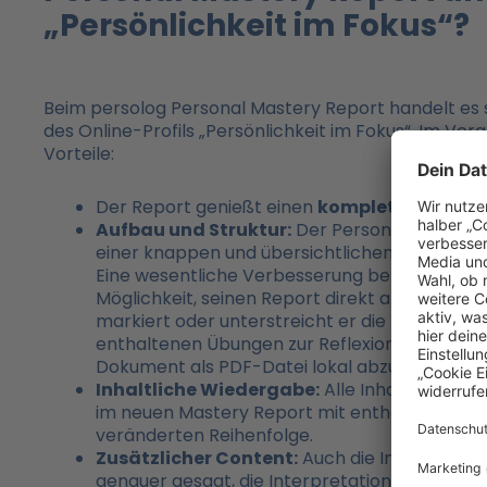
„Persönlichkeit im Fokus“?
Beim persolog Personal Mastery Report handelt es s
des Online-Profils „Persönlichkeit im Fokus“. Im Ver
Vorteile:
Der Report genießt einen
komplett neuen L
Aufbau und Struktur:
Der Personal Mastery R
einer knappen und übersichtlichen Zusammenfa
Eine wesentliche Verbesserung betrifft den
i
Möglichkeit, seinen Report direkt am Bildschi
markiert oder unterstreicht er die für ihn wic
enthaltenen Übungen zur Reflexion und Aktio
Dokument als PDF-Datei lokal abzuspeichern.
Inhaltliche Wiedergabe:
Alle Inhalte des Vo
im neuen Mastery Report mit enthalten – allerd
veränderten Reihenfolge.
Zusätzlicher Content:
Auch die Inhalte aus 
genauer gesagt, die Interpretationsstufen 4 – 