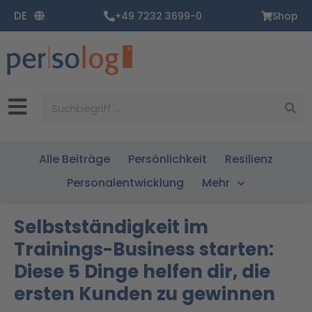
Zum
DE
+49 7232 3699-0
Shop
Inhalt
springen
Suche
Alle Beiträge
Persönlichkeit
Resilienz
Personalentwicklung
Mehr
Selbstständigkeit im
Trainings-Business starten:
Diese 5 Dinge helfen dir, die
ersten Kunden zu gewinnen