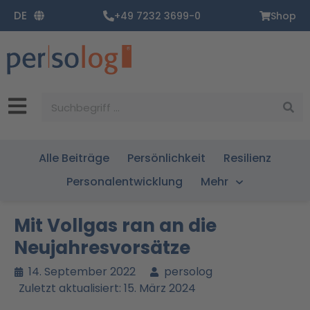
Zum
DE
+49 7232 3699-0
Shop
Inhalt
springen
Suche
Alle Beiträge
Persönlichkeit
Resilienz
Personalentwicklung
Mehr
Mit Vollgas ran an die
Neujahresvorsätze
14. September 2022
persolog
Zuletzt aktualisiert: 15. März 2024