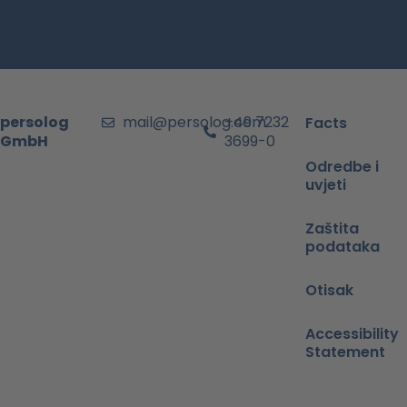
persolog
mail@persolog.com
+49 7232
Facts
GmbH
3699-0
Odredbe i
uvjeti
Zaštita
podataka
Otisak
Accessibility
Statement