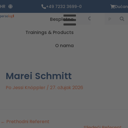
Zum
HR
+49 7232 3699-0
Dućan
Inhalt
springen
Suche
Suche
Besplatno
Trainings & Products
O nama
Marei Schmitt
Po
Jessi Knöppler
/
27. ožujak 2026
←
Prethodni Referent
Sljedeći Referent
→