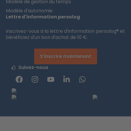
Modèle de gestion du temps
Modèle d'autonomie
Lettre d'information persolog
Inscrivez-vous à la lettre d'information persolog® et
bénéficiez d'un bon d'achat de 10 €.
S'inscrire maintenant
Suivez-nous
F
I
Y
L
W
a
n
o
i
h
c
s
u
n
a
e
t
t
k
t
b
a
u
e
s
o
g
b
d
a
o
r
e
I
p
k
a
n
p