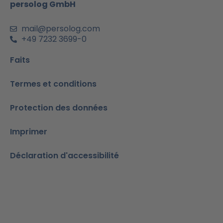
m
-
persolog GmbH
i
n
mail@persolog.com
+49 7232 3699-0
Faits
Termes et conditions
Protection des données
Imprimer
Déclaration d'accessibilité