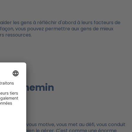
ider les gens à réfléchir d'abord à leurs facteurs de
e façon, vous pouvez permettre aux gens de mieux
urs ressources.
tre chemin
ivéement : il vous motive, vous met au défi, vous conduit
capable de bien le gérer. C'est comme une énorme