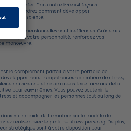
renez à la surfer. Dans notre livre « 4 façons
, vous apprendrez comment développer
ante et consciente.
ettes unidimensionnelles sont inefficaces. Grâce aux
 développez votre personnalité, renforcez vos
ge de manœuvre.
 est le complément parfait à votre portfolio de
à développer leurs compétences en matière de stress,
eine conscience et ainsi à mieux faire face aux défis
positive pour eux-mêmes. Vous pouvez soutenir le
ress et accompagner les personnes tout au long de
dans notre guide du formateur sur le modèle de
ez réaliser avec le profil de stress persolog. De plus,
ateur stratégique sont à votre disposition pour