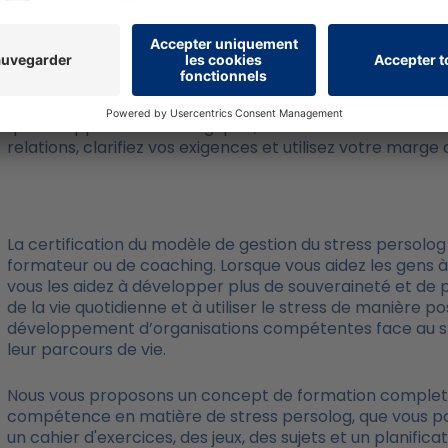
vague : soit vous la laissez rouler sur vous, soit vous app
d’augmenter vos compétences en matière de stress »
spécifiquement les bonnes stratégies pour une vie confi
Le stress étant un événement multidimensionnel, les rec
quatre approches stratégiques, maîtrisez votre stress :
relations, clarifiez vos exigences et utilisez votre mar
La certification du modèle de gestion du stress persolog
formateur ou de coaching. Lorsque vous aidez les gens 
vous les aidez à développer plus de souveraineté et de pl
de la vie quotidienne et à utiliser le stress de manière 
développement d’organisations compétentes face au st
leur parcours de vie.
Nous vous proposons un concept de formation complet 
compétence en matière de stress persolog, que vous pouv
un cahier d'exercices, des jeux, des sujets et un planific