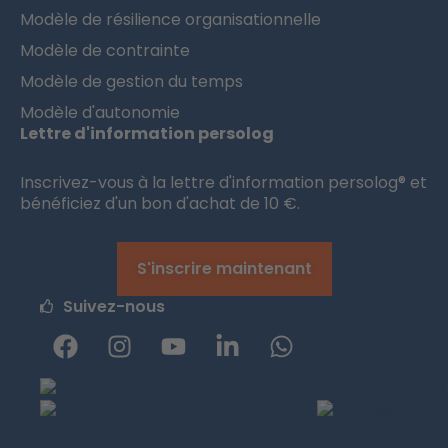
Modèle de résilience organisationnelle
Modèle de contrainte
Modèle de gestion du temps
Modèle d'autonomie
Lettre d'information persolog
Inscrivez-vous à la lettre d'information persolog® et
bénéficiez d'un bon d'achat de 10 €.
S'inscrire maintenant
Suivez-nous
F
I
Y
L
W
a
n
o
i
h
c
s
u
n
a
e
t
t
k
t
b
a
u
e
s