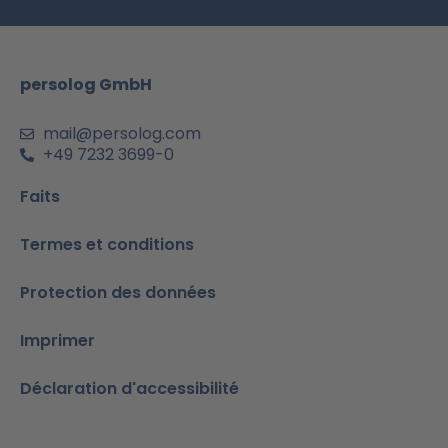
o
g
b
d
a
o
r
e
I
p
k
a
n
p
m
-
persolog GmbH
i
n
mail@persolog.com
+49 7232 3699-0
Faits
Termes et conditions
Protection des données
Imprimer
Déclaration d'accessibilité