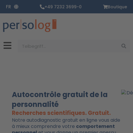
Aller
FR
+49 7232 3699-0
Boutique
au
contenu
Rechercher
Autocontrôle gratuit de la
personnalité
Recherches scientifiques. Gratuit.
Notre autodiagnostic gratuit en ligne vous aide
à mieux comprendre votre
comportement
personnel
et vous donne un premier aperçu