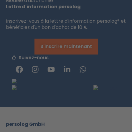
Modèle d'autonomie
Lettre d'information persolog
Inscrivez-vous à la lettre d'information persolog® et
bénéficiez d'un bon d'achat de 10 €.
S'inscrire maintenant
Suivez-nous
F
I
Y
L
W
a
n
o
i
h
c
s
u
n
a
e
t
t
k
t
b
a
u
e
s
o
g
b
d
a
o
r
e
I
p
k
a
n
p
m
-
persolog GmbH
i