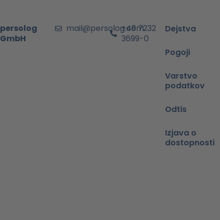
persolog
mail@persolog.com
+49 7232
Dejstva
GmbH
3699-0
Pogoji
Varstvo
podatkov
Odtis
Izjava o
dostopnosti