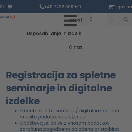
Zum
SL
+49 7232 3699-0
Trgovina
Inhalt
springen
Suche
Suche
prost
Usposabljanja in izdelki
O nas
Registracija za spletne
seminarje in digitalne
izdelke
Izberite spletni seminar / digitalni izdelek in
vnesite podatke udeleženca.
Upoštevajte, da se z vnosom podatkov
zaračuna pogodbeno določena pristojbina